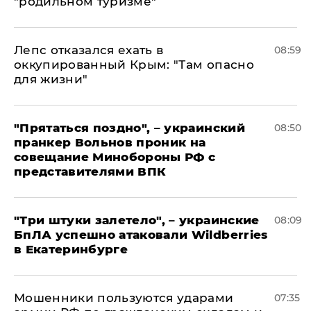
"родильном туризме"
Лепс отказался ехать в
08:59
оккупированный Крым: "Там опасно
для жизни"
"Прятаться поздно", – украинский
08:50
пранкер Вольнов проник на
совещание Минобороны РФ с
представителями ВПК
"Три штуки залетело", – украинские
08:09
БпЛА успешно атаковали Wildberries
в Екатеринбурге
Мошенники пользуются ударами
07:35