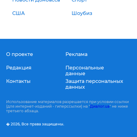
США
Шоубиз
О проекте
Реклама
Редакция
Персональные
данные
Контакты
Защита персональных
данных
Использование материалов разрешается при условии ссылки
(для интернет-изданий - гиперссылки) на "
Диалог.ua
" не ниже
третьего абзаца.
� 2026,
Все права защищены.