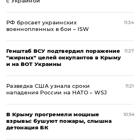
с Украиной
РФ бросает украинских
11:34
военнопленных в бои – ISW
Генштаб ВСУ подтвердил поражение
11:27
"жирных" целей оккупантов в Крыму
и на ВОТ Украины
Разведка США узнала сроки
11:21
нападения России на НАТО – WSJ
В Крыму прогремели мощные
10:54
взрывы: бушуют пожары, слышна
детонация БК