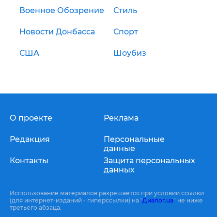
Военное Обозрение
Стиль
Новости Донбасса
Спорт
США
Шоубиз
О проекте
Реклама
Редакция
Персональные
данные
Контакты
Защита персональных
данных
Использование материалов разрешается при условии ссылки
(для интернет-изданий - гиперссылки) на "
Диалог.ua
" не ниже
третьего абзаца.