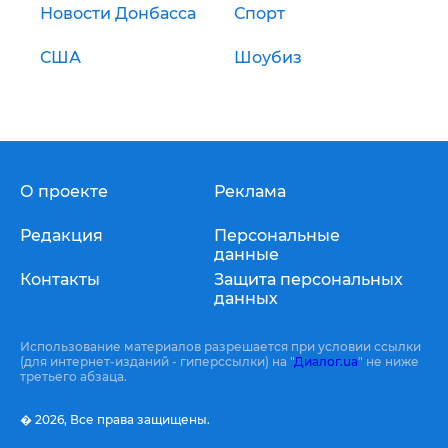
Новости Донбасса
Спорт
США
Шоубиз
О проекте
Реклама
Редакция
Персональные
данные
Контакты
Защита персональных
данных
Использование материалов разрешается при условии ссылки
(для интернет-изданий - гиперссылки) на "
Диалог.ua
" не ниже
третьего абзаца.
� 2026,
Все права защищены.