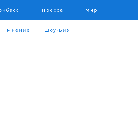
онбасс
Пресса
Мир
Мнение
Шоу-Биз