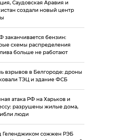
ция, Саудовская Аравия и
истан создали новый центр
лы
РФ заканчивается бензин:
рые схемы распределения
лива больше не работают
чь взрывов в Белгороде: дроны
ковали ТЭЦ и здание ФСБ
чная атака РФ на Харьков и
ссу: разрушены жилые дома,
ибли люди
д Геленджиком сожжен РЭБ