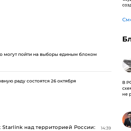
соз
См
Б
ко могут пойти на выборы единым блоком
вную раду состоятся 26 октября
​В 
схе
не 
 Starlink над территорией России:
14:39