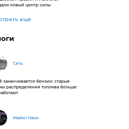
дали новый центр силы
отреть ещё
логи
Сеть
РФ заканчивается бензин: старые
мы распределения топлива больше
работают
Майкл Наки