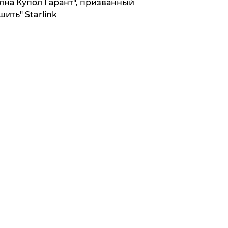
лна Купол Гарант", призванный
шить" Starlink