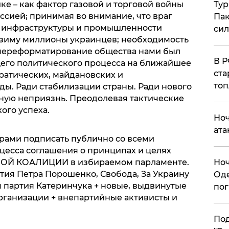
Тур
е – как фактор газовой и торговой войны
ссией; принимая во внимание, что враг
Пак
 инфраструктуры и промышленности
си
 зиму миллионы украинцев; необходимость
переформатирование общества нами был
​В 
его политического процесса на ближайшее
ста
атических, майдановских и
топ
ды. Ради стабилизации страны. Ради нового
чную неприязнь. Преодолевая тактические
ого успеха.
​Но
ата
рами подписать публично со всеми
есса соглашения о принципах и целях
​Но
ОЙ КОАЛИЦИИ в избираемом парламенте.
тия Петра Порошенко, Свобода, За Украину
Оде
 партия Катеринчука + новые, выдвинутые
пог
ганизации + внепартийные активисты и
По