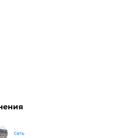
нения
Сеть