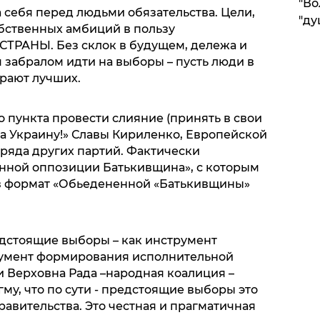
"Во
 себя перед людьми обязательства. Цели,
"ду
собственных амбиций в пользу
РАНЫ. Без склок в будущем, дележа и
 забралом идти на выборы – пусть люди в
ирают лучших.
 пункта провести слияние (принять в свои
За Украину!» Славы Кириленко, Европейской
 ряда других партий. Фактически
нной оппозиции Батькивщина», с которым
 в формат «Обьедененной «Батькивщины»
дстоящие выборы – как инструмент
румент формирования исполнительной
и Верховна Рада –народная коалиция –
му, что по сути - предстоящие выборы это
авительства. Это честная и прагматичная