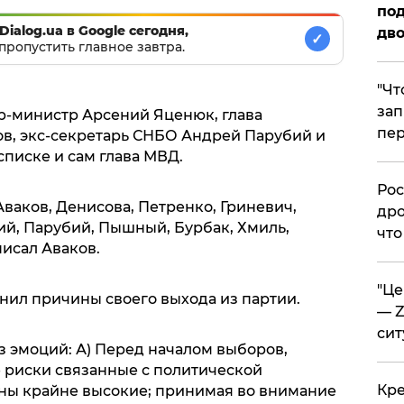
под
Dialog.ua в Google сегодня,
дво
✓
пропустить главное завтра.
​"Ч
зап
ер-министр Арсений Яценюк, глава
пер
в, экс-секретарь СНБО Андрей Парубий и
списке и сам глава МВД.
​Ро
Аваков, Денисова, Петренко, Гриневич,
дро
ий, Парубий, Пышный, Бурбак, Хмиль,
что
писал Аваков.
​"Ц
нил причины своего выхода из партии.
— Z
сит
з эмоций: А) Перед началом выборов,
е риски связанные с политической
​Кр
ны крайне высокие; принимая во внимание