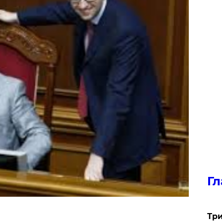
Гл
Три