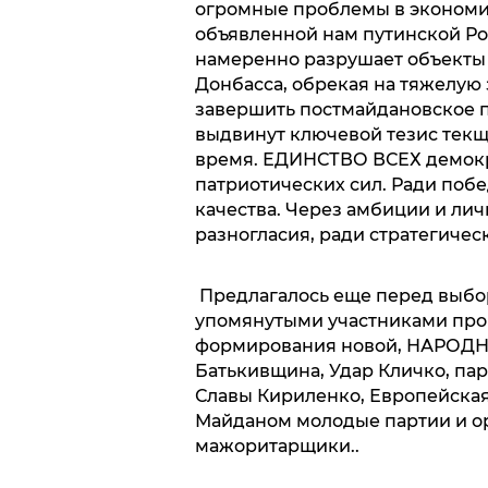
огромные проблемы в экономик
объявленной нам путинской Ро
намеренно разрушает объекты
Донбасса, обрекая на тяжелую
завершить постмайдановское 
выдвинут ключевой тезис текщ
время. ЕДИНСТВО ВСЕХ демокр
патриотических сил. Ради побе
качества. Через амбиции и ли
разногласия, ради стратегическ
Предлагалось еще перед выбо
упомянутыми участниками проц
формирования новой, НАРОДН
Батькивщина, Удар Кличко, пар
Славы Кириленко, Европейская
Майданом молодые партии и ор
мажоритарщики..