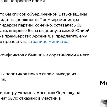
 наше непростое время.
 что бы список объединённой Батькивщины
дидат на должность Премьер-министра
лидером партии, конечно, оставалась бы
тати, впервые была выдвинута самой Юлией
на премьерство Арсения, и предлагать ему
но прочесть на
странице министра.
х конфликтов с бывшими соратниками у него
ых политиков пока о своем выходе из
ял.
М
министру Украины Арсению Яценюку на
на" было отказано в участии в