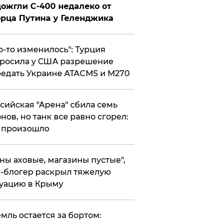
ожгли С-400 недалеко от
рца Путина у Геленджика
то-то изменилось": Турция
росила у США разрешение
едать Украине ATACMS и M270
ссийская "Арена" сбила семь
нов, но танк все равно сгорел:
 произошло
ены аховые, магазины пустые",
-блогер раскрыл тяжелую
уацию в Крыму
емль остается за бортом: