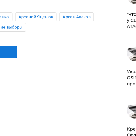
​"Ч
енко
Арсений Яценюк
Арсен Аваков
у С
ATA
кие выборы
​Ук
OSI
про
​Кр
Сау