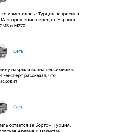
то-то изменилось": Турция запросила
ША разрешение передать Украине
CMS и M270
Сеть
раину накрыла волна пессимизма:
NT-эксперт рассказал, что
исходит
Сеть
емль остается за бортом: Турция,
довская Аравия и Пакистан