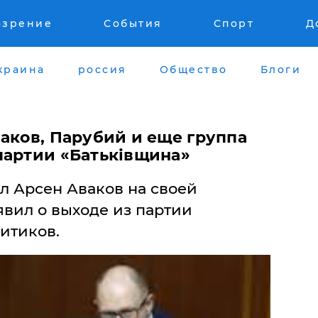
озрение
События
Спорт
Д
краина
россия
Общество
Блоги
аков, Парубий и еще группа
партии «Батьківщина»
л Арсен Аваков на своей
явил о выходе из партии
итиков.