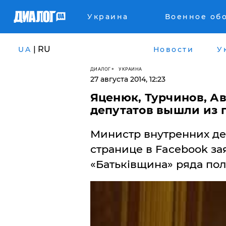
Украина
Военное об
| RU
UA
Новости
У
ДИАЛОГ
УКРАИНА
27 августа 2014, 12:23
Яценюк, Турчинов, Ав
депутатов вышли из 
Министр внутренних де
странице в Facebook за
«Батьківщина» ряда пол