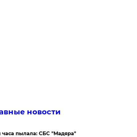
авные новости
 часа пылала: СБС "Мадяра"