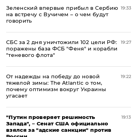
Зеленский впервые прибыл в Сербию
19:33
на встречу с Вучичем – о чем будут
говорить
СБС за 2 дня уничтожили 102 цели РФ:
19:27
поражены база ФСБ "Феня" и корабли
"теневого флота"
От надежды на победу до новой
19:22
тяжелой зимы: The Atlantic о том,
почему оптимизм вокруг Украины
угасает
"Путин проверяет решимость
19:13
Запада", – Сенат США официально
взялся за "адские санкции" против
России