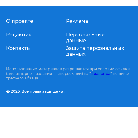
О проекте
Реклама
Редакция
Персональные
данные
Контакты
Защита персональных
данных
Использование материалов разрешается при условии ссылки
(для интернет-изданий - гиперссылки) на "
Диалог.ua
" не ниже
третьего абзаца.
� 2026,
Все права защищены.