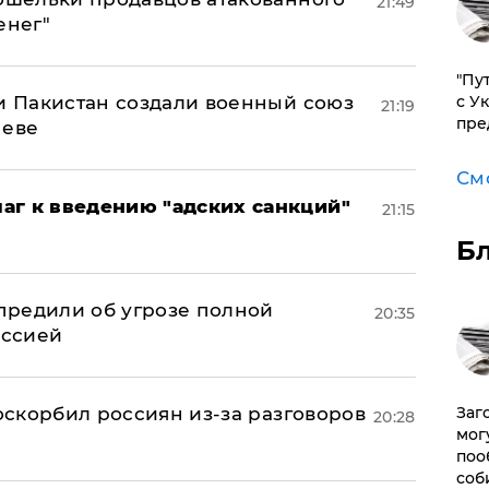
21:49
енег"
"Пу
 и Пакистан создали военный союз
с У
21:19
пре
неве
См
аг к введению "адских санкций"
21:15
Б
предили об угрозе полной
20:35
оссией
 оскорбил россиян из-за разговоров
Заг
20:28
мог
поо
соб