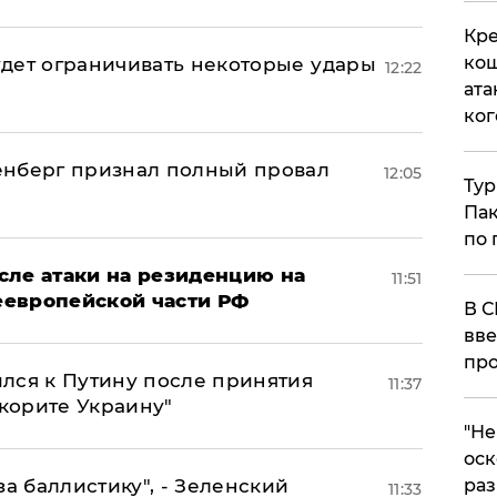
Кре
кош
дет ограничивать некоторые удары
12:22
ата
ког
енберг признал полный провал
12:05
Тур
Пак
по 
сле атаки на резиденцию на
11:51
неевропейской части РФ
В С
вве
про
лся к Путину после принятия
11:37
окорите Украину"
​"Н
оск
за баллистику", - Зеленский
раз
11:33