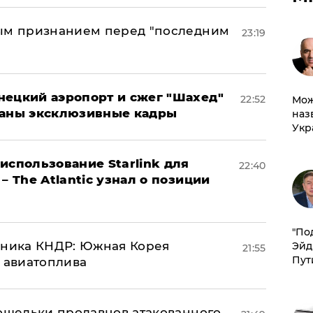
ным признанием перед "последним
23:19
нецкий аэропорт и сжег "Шахед"
22:52
Мож
ваны эксклюзивные кадры
наз
Укр
использование Starlink для
22:40
– The Atlantic узнал о позиции
​"По
юзника КНДР: Южная Корея
Эйд
21:55
Пут
н авиатоплива
кошельки продавцов атакованного