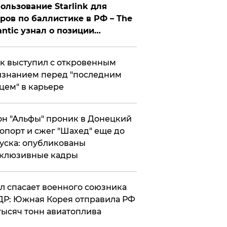
ользование Starlink для
ров по баллистике в РФ – The
antic узнал о позиции
знесмена
к выступил с откровенным
знанием перед "последним
цем" в карьере
н "Альфы" проник в Донецкий
опорт и сжег "Шахед" еще до
уска: опубликованы
склюзивные кадры
ул спасает военного союзника
Р: Южная Корея отправила РФ
тысяч тонн авиатоплива