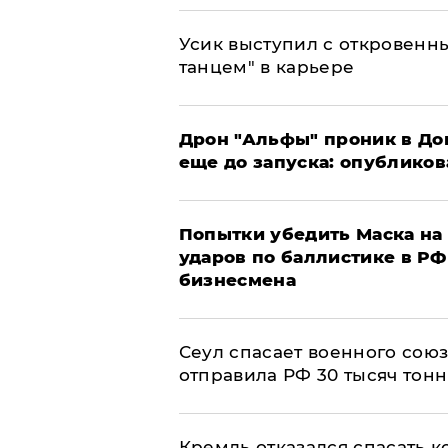
Усик выступил с откровен
танцем" в карьере
Дрон "Альфы" проник в До
еще до запуска: опублико
Попытки убедить Маска на 
ударов по баллистике в РФ 
бизнесмена
​Сеул спасает военного со
отправила РФ 30 тысяч тон
Кремль отказался спасать 