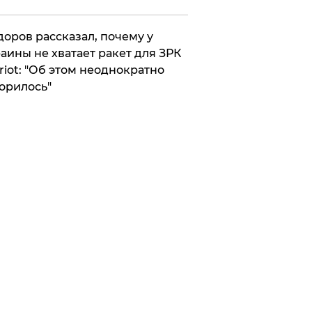
оров рассказал, почему у
аины не хватает ракет для ЗРК
riot: "Об этом неоднократно
орилось"