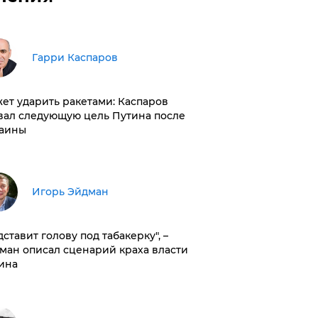
Гарри Каспаров
ет ударить ракетами: Каспаров
вал следующую цель Путина после
аины
Игорь Эйдман
дставит голову под табакерку", –
ман описал сценарий краха власти
ина