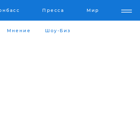
онбасс
Пресса
Мир
Мнение
Шоу-Биз