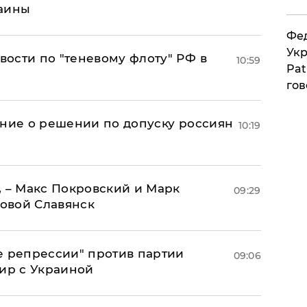
раины
Фед
Укр
ости по "теневому флоту" РФ в
10:59
Pat
гов
ение о решении по допуску россиян
10:19
, – Макс Покровский и Марк
09:29
овой Славянск
е репрессии" против партии
09:06
мир с Украиной