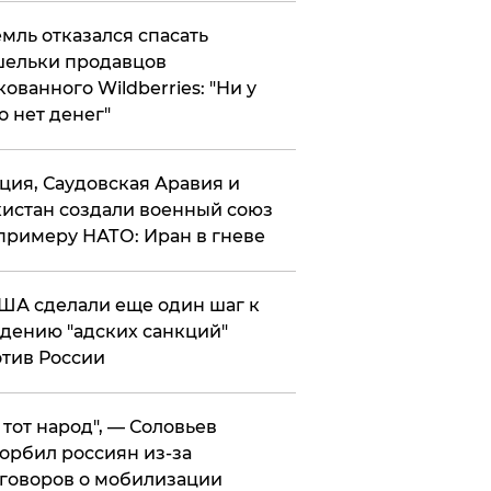
мль отказался спасать
ельки продавцов
кованного Wildberries: "Ни у
о нет денег"
ция, Саудовская Аравия и
истан создали военный союз
примеру НАТО: Иран в гневе
ША сделали еще один шаг к
дению "адских санкций"
тив России
е тот народ", — Соловьев
орбил россиян из-за
говоров о мобилизации