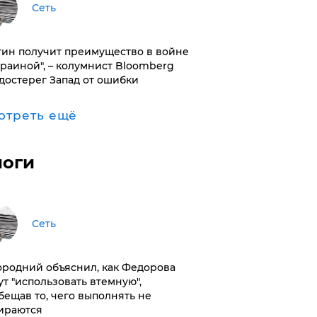
Сеть
тин получит преимущество в войне
краиной", – колумнист Bloomberg
достерег Запад от ошибки
отреть ещё
логи
Сеть
ородний объяснил, как Федорова
ут "использовать втемную",
бещав то, чего выполнять не
ираются