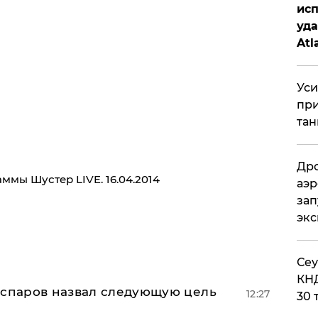
исп
уда
Atl
би
Уси
при
тан
Дро
мы Шустер LIVE. 16.04.2014
аэр
зап
эк
​Се
КНД
аспаров назвал следующую цель
12:27
30 