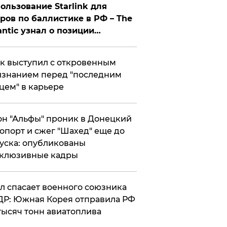
ользование Starlink для
ров по баллистике в РФ – The
antic узнал о позиции
знесмена
к выступил с откровенным
знанием перед "последним
цем" в карьере
н "Альфы" проник в Донецкий
опорт и сжег "Шахед" еще до
уска: опубликованы
склюзивные кадры
ул спасает военного союзника
Р: Южная Корея отправила РФ
тысяч тонн авиатоплива