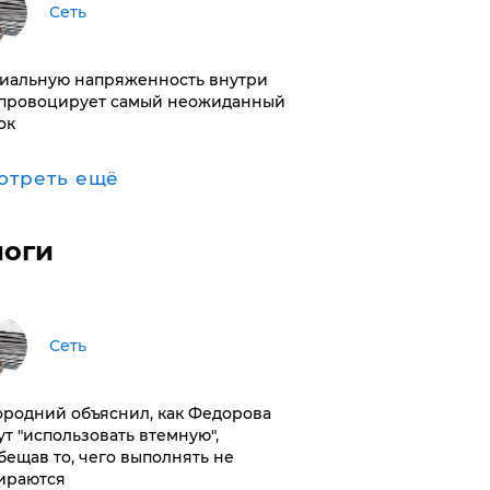
Сеть
иальную напряженность внутри
провоцирует самый неожиданный
ок
отреть ещё
логи
Сеть
ородний объяснил, как Федорова
ут "использовать втемную",
бещав то, чего выполнять не
ираются