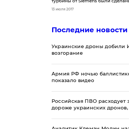
турбины от Siemens были сделан
13 июля 2017
Последние новости
Украинские дроны добили И
возгорание
Армия РФ ночью баллистико
показало видео
Российская ПВО расходует з
дороже украинских дронов, –
Аналитик Клеман Молин наз