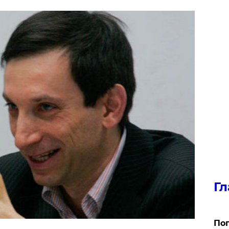
Гл
Поп