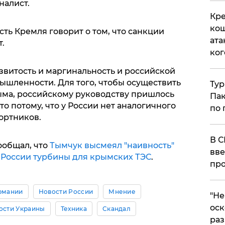
налист.
Кре
кош
ость Кремля говорит о том, что санкции
ата
т.
ког
звитость и маргинальность и российской
ышленности. Для того, чтобы осуществить
Тур
ма, российскому руководству пришлось
Пак
то потому, что у России нет аналогичного
по 
ортников.
В С
ообщал, что
Тымчук высмеял "наивность"
вве
 России турбины для крымских ТЭС
.
про
рмании
Новости России
Мнение
​"Н
оск
ости Украины
Техника
Скандал
раз