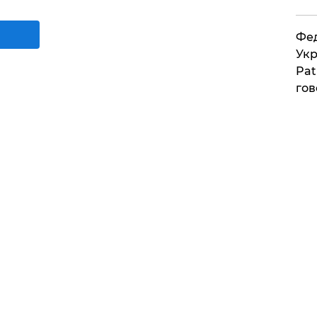
Фед
Укр
Pat
гов