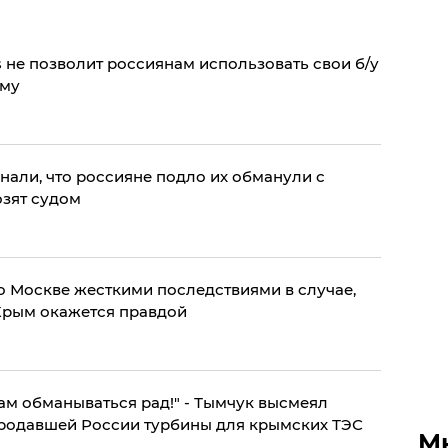
 не позволит россиянам использовать свои б/у
ыму
узнали, что россияне подло их обманули с
озят судом
 Москве жесткими последствиями в случае,
 Крым окажется правдой
сам обманываться рад!" - Тымчук высмеял
продавшей России турбины для крымских ТЭС
М