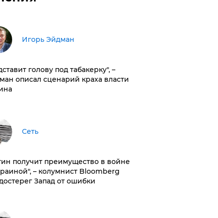
Игорь Эйдман
дставит голову под табакерку", –
ман описал сценарий краха власти
ина
Сеть
тин получит преимущество в войне
краиной", – колумнист Bloomberg
достерег Запад от ошибки