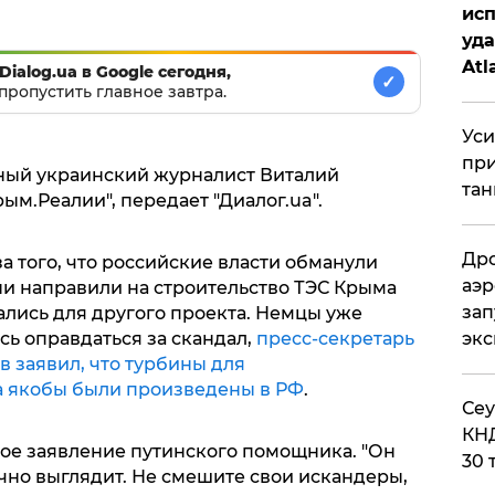
исп
уда
Atl
Dialog.ua в Google сегодня,
✓
пропустить главное завтра.
би
Уси
при
ный украинский журналист Виталий
тан
ым.Реалии", передает "Диалог.ua".
Дро
а того, что российские власти обманули
аэр
и направили на строительство ТЭС Крыма
зап
ались для другого проекта. Немцы уже
эк
сь оправдаться за скандал,
пресс-секретарь
 заявил, что турбины для
а якобы были произведены в РФ
.
​Се
КНД
ое заявление путинского помощника. "Он
30 
чно выглядит. Не смешите свои искандеры,