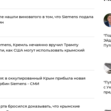
емле нашли виноватого в том, что Siemens подала
ин
​"По
Эйд
iemens, Кремль нечаянно вручил Трампу
Пут
али, как США могут использовать крымский
ля: в оккупированный Крым прибыла новая
"Пу
урбин Siemens - СМИ
с У
пре
у рта бросился доказывать, что крымские