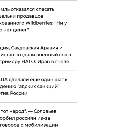
мль отказался спасать
ельки продавцов
кованного Wildberries: "Ни у
о нет денег"
ция, Саудовская Аравия и
истан создали военный союз
примеру НАТО: Иран в гневе
ША сделали еще один шаг к
дению "адских санкций"
тив России
е тот народ", — Соловьев
орбил россиян из-за
говоров о мобилизации