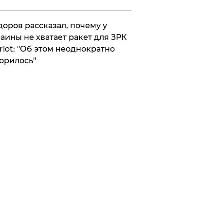
оров рассказал, почему у
аины не хватает ракет для ЗРК
riot: "Об этом неоднократно
орилось"