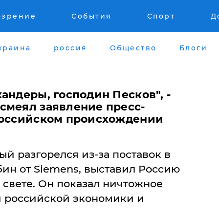
озрение
События
Спорт
Д
краина
россия
Общество
Блоги
кандеры, господин Песков", -
смеял заявление пресс-
российском происхождении
ый разгорелся из-за поставок в
ин от Siemens, выставил Россию
 свете. Он показал ничтожное
 российской экономики и