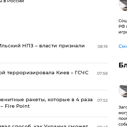
ы в России
Соц
РФ 
игр
льский НПЗ – власти признали
См
08:19
Б
й терроризировала Киев – ГСЧС
07:59
енитные ракеты, которые в 4 раза
07:52
 Fire Point
Заг
мог
поо
соб
вал способ, как Украина сможет