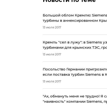
​Большой облом Кремлю: Siemens
турбины в аннексированном Кр
13 июля 2017
​Кремль "сел в лужу": в Siemens 
турбинами для крымских ТЭС, гр
13 июля 2017
Посольство Германии пригрозило
если поставка турбин Siemens в
13 июля 2017
"Ах, обмануть меня не трудно! Я 
"наивность" компании Siemens, 