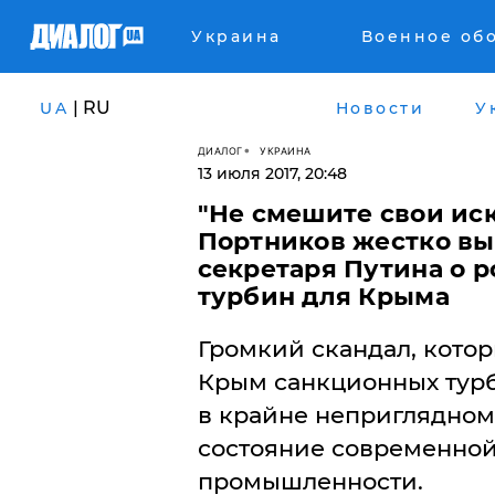
Украина
Военное об
| RU
UA
Новости
У
ДИАЛОГ
УКРАИНА
13 июля 2017, 20:48
​"Не смешите свои ис
Портников жестко вы
секретаря Путина о 
турбин для Крыма
Громкий скандал, котор
Крым санкционных турб
в крайне неприглядном
состояние современной
промышленности.