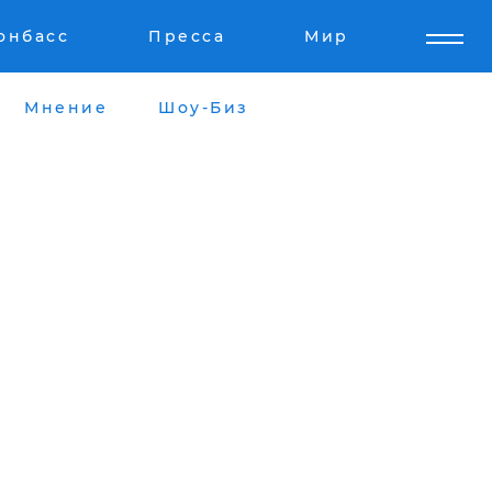
онбасс
Пресса
Мир
Мнение
Шоу-Биз