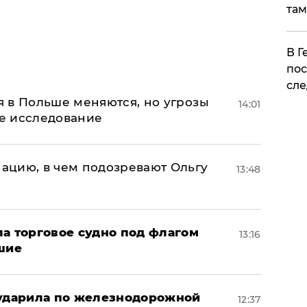
там
​В 
пос
сле
 в Польше меняются, но угрозы
14:01
ое исследование
ацию, в чем подозревают Ольгу
13:48
а торговое судно под флагом
13:16
шие
 ударила по железнодорожной
12:37