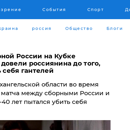
озрение
События
Спорт
Д
краина
россия
Общество
Блоги
рной России на Кубке
довели россиянина до того,
ь себя гантелей
хангельской области во время
 матча между сборными России и
40 лет пытался убить себя