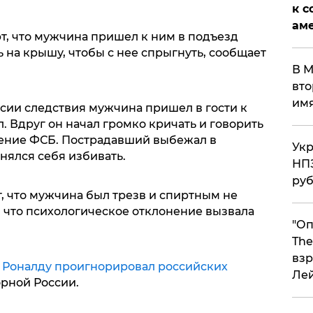
к с
аме
, что мужчина пришел к ним в подъезд
ь на крышу, чтобы с нее спрыгнуть, сообщает
В М
вто
им
сии следствия мужчина пришел в гости к
. Вдруг он начал громко кричать и говорить
юдение ФСБ. Пострадавший выбежал в
Укр
нялся себя избивать.
НПЗ
ру
 что мужчина был трезв и спиртным не
, что психологическое отклонение вызвала
"Оп
The
взр
о
Роналду проигнорировал российских
Ле
орной России.