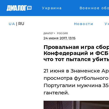
Украина
Военное об
| RU
UA
Новости
У
ДИАЛОГ
РОССИЯ
24 июня 2017, 13:15
​Провальная игра сбо
Конфедераций и ФСБ 
что тот пытался убит
21 июня в Знаменске Ар
просмотра футбольного
Португалии мужчина 35-
гантелей.