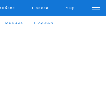
онбасс
Пресса
Мир
Мнение
Шоу-Биз