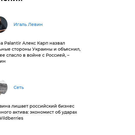
Игаль Левин
ва Palantir Алекс Карп назвал
ьные стороны Украины и объяснил,
 ее спасло в войне с Россией, –
ин
Сеть
раина лишает российский бизнес
вного актива: экономист об ударах
Wildberries