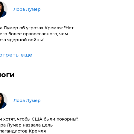
​Лора Лумер
а Лумер об угрозах Кремля: "Нет
его более православного, чем
оза ядерной войны"
отреть ещё
логи
​Лора Лумер
и хотят, чтобы США были покорны",
ора Лумер назвала цель
пагандистов Кремля