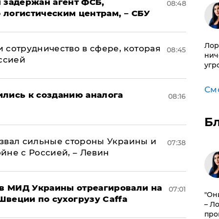
 задержан агент ФСБ,
08:48
 логистическим центрам, – СБУ
Лор
 сотрудничество в сфере, которая
08:45
нич
оссией
угр
См
ились к созданию аналога
08:16
Б
назвал сильные стороны Украины и
07:38
ойне с Россией, – Левин
 в МИД Украины отреагировали на
07:01
"Он
Швеции по сухогрузу Caffa
– Л
про