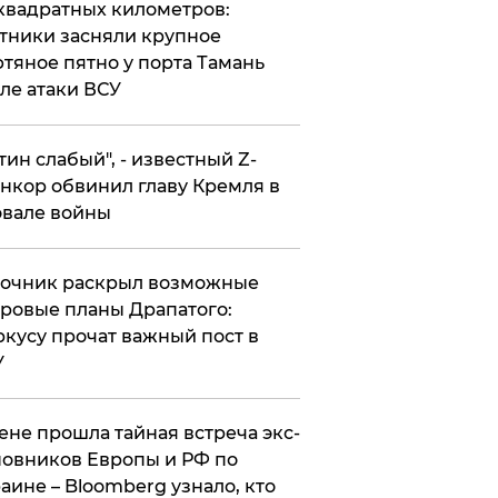
квадратных километров:
тники засняли крупное
тяное пятно у порта Тамань
ле атаки ВСУ
утин слабый", - известный Z-
нкор обвинил главу Кремля в
вале войны
точник раскрыл возможные
ровые планы Драпатого:
кусу прочат важный пост в
У
ене прошла тайная встреча экс-
овников Европы и РФ по
аине – Bloomberg узнало, кто