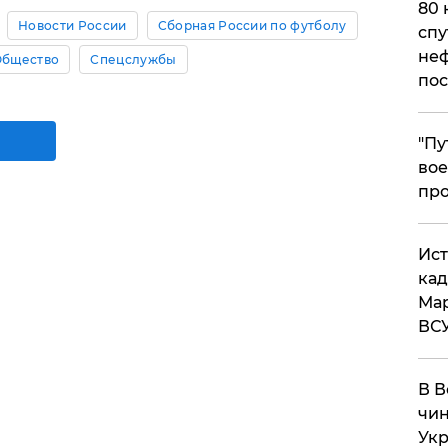
80 
Новости России
Сборная России по футболу
спу
неф
Общество
Спецслужбы
пос
​"П
вое
про
​Ис
кад
Мар
ВС
В В
чин
Укр