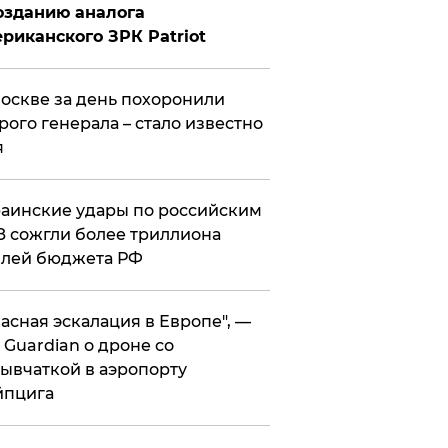
озданию аналога
риканского ЗРК Patriot
оскве за день похоронили
рого генерала – стало известно
я
аинские удары по российским
 сожгли более триллиона
блей бюджета РФ
асная эскалация в Европе", —
 Guardian о дроне со
ывчаткой в аэропорту
йпцига