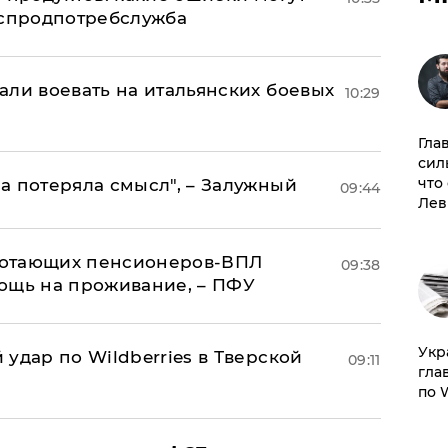
оспродпотребслужба
али воевать на итальянских боевых
10:29
Гла
сил
что
а потеряла смысл", – Залужный
09:44
Лев
аботающих пенсионеров-ВПЛ
09:38
ощь на проживание, – ПФУ
​Ук
удар по Wildberries в Тверской
09:11
гла
по 