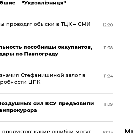
ибшие – "Укрзалізниця"
ны проводят обыски в ТЦК – СМИ
12:20
льность пособницы оккупантов,
11:38
дары по Павлограду
значил Стефанишиной залог в
11:24
дробности ЦПК
 Воздушных сил ВСУ предъявили
11:09
Генпрокурора
М
 продуктов: какие ошибки могут
10:35