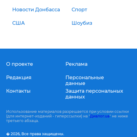
Новости Донбасса
Спорт
США
Шоубиз
О проекте
Реклама
Редакция
Персональные
данные
Контакты
Защита персональных
данных
Использование материалов разрешается при условии ссылки
(для интернет-изданий - гиперссылки) на "
Диалог.ua
" не ниже
третьего абзаца.
� 2026,
Все права защищены.