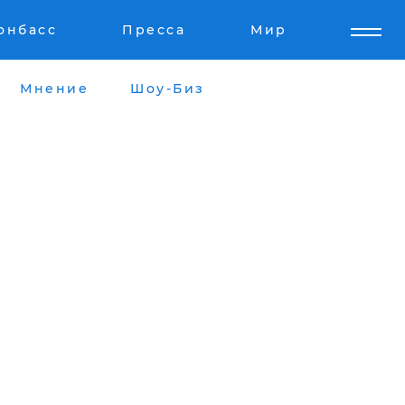
онбасс
Пресса
Мир
Мнение
Шоу-Биз