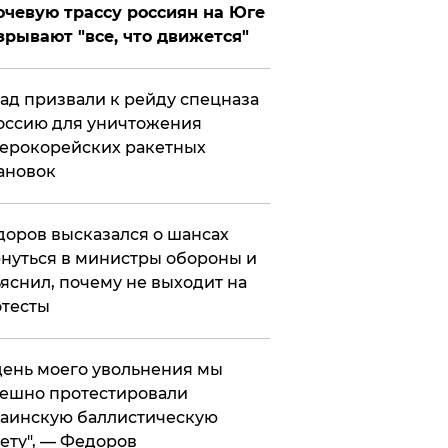
чевую трассу россиян на Юге
зрывают "все, что движется"
ад призвали к рейду спецназа
оссию для уничтожения
ерокорейских ракетных
ановок
оров высказался о шансах
нуться в министры обороны и
яснил, почему не выходит на
тесты
 день моего увольнения мы
ешно протестировали
аинскую баллистическую
ету", — Федоров