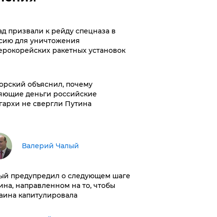
ад призвали к рейду спецназа в
сию для уничтожения
ерокорейских ракетных установок
орский объяснил, почему
яющие деньги российские
гархи не свергли Путина
Валерий Чалый
ый предупредил о следующем шаге
ина, направленном на то, чтобы
аина капитулировала