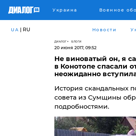
Украина
Военное об
| RU
UA
Новости
У
ДИАЛОГ
БЛОГИ
20 июня 2017, 09:52
Не виноватый он, я с
в Конотопе спасали о
неожиданно вступила
История скандальных п
совета из Сумщины об
подробностями.