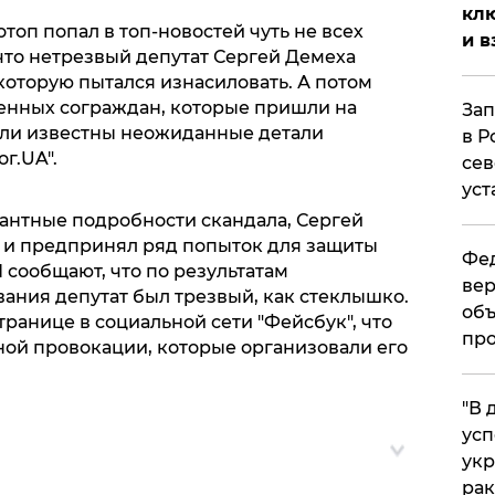
клю
топ попал в топ-новостей чуть не всех
и в
что нетрезвый депутат Сергей Демеха
которую пытался изнасиловать. А потом
енных сограждан, которые пришли на
Зап
али известны неожиданные детали
в Р
г.UA".
сев
уст
кантные подробности скандала, Сергей
л и предпринял ряд попыток для защиты
Фед
 сообщают, что по результатам
вер
ания депутат был трезвый, как стеклышко.
объ
транице в социальной сети "Фейсбук", что
про
ой провокации, которые организовали его
​"В
усп
укр
рак