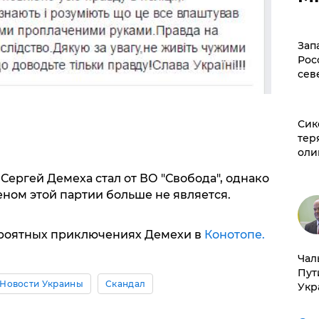
Зап
Рос
сев
Сик
тер
оли
Сергей Демеха стал от ВО "Свобода", однако
ном этой партии больше не является.
ероятных приключениях Демехи в
Конотопе.
Чал
Пут
Новости Украины
Скандал
Укр