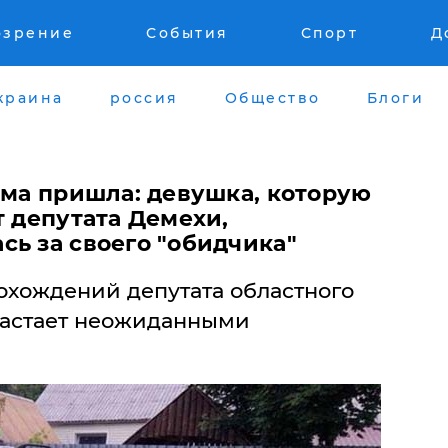
озрение
События
Спорт
Д
краина
россия
Общество
Блоги
ама пришла: девушка, которую
т депутата Демехи,
сь за своего "обидчика"
охождений депутата областного
растает неожиданными