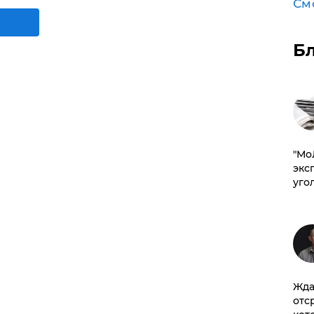
См
Б
​"М
эксп
уго
Жда
отс