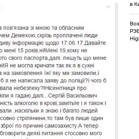
в К
Воз
РЭБ
Hig