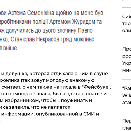
Сик
тер
оли
​Пр
рос
Укр
ми
 и девушка, которая отдыхала с ним в сауне
Анжелика (так зовут молодую знакомую
считает, о чем также написала в "Фейсбуке".
"Ра
 на помощь не звала, была одета в платье и
Wil
м избранником, чтобы… поужинать и
ата
ка заявила, что не является
 информации, опубликованной в СМИ и
.
Пер
гла