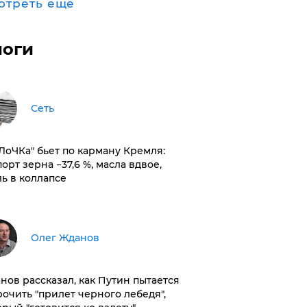
отреть ещё
логи
Сеть
оЛоЧКа" бьет по карману Кремля:
орт зерна −37,6 %, масла вдвое,
ль в коллапсе
Олег Жданов
нов рассказал, как Путин пытается
рочить "прилет черного лебедя",