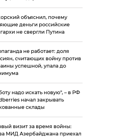
орский объяснил, почему
яющие деньги российские
гархи не свергли Путина
опаганда не работает: доля
сиян, считающих войну против
аины успешной, упала до
нимума
боту надо искать новую", – в РФ
dberries начал закрывать
кованные склады
вый визит за время войны:
ва МИД Азербайджана приехал