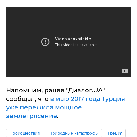
Напомним, ранее "Диалог.UA"
сообщал, что
в маю 2017 года Турция
уже пережила мощное
землетрясение
.
Происшествия
Природные катастрофы
Греция