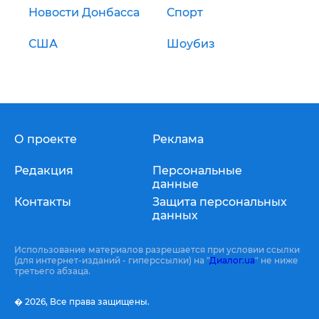
Новости Донбасса
Спорт
США
Шоубиз
О проекте
Реклама
Редакция
Персональные
данные
Контакты
Защита персональных
данных
Использование материалов разрешается при условии ссылки
(для интернет-изданий - гиперссылки) на "
Диалог.ua
" не ниже
третьего абзаца.
� 2026,
Все права защищены.