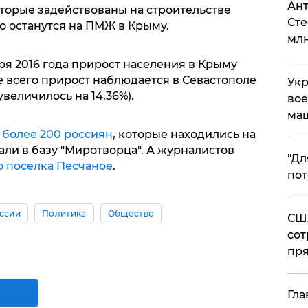
Ант
оторые задействованы на строительстве
Сте
о останутся на ПМЖ в Крыму.
млн
ря 2016 года прирост населения в Крыму
ше всего прирост наблюдается в Севастополе
Укр
увеличилось на 14,36%).
вое
ма
о
более 200 россиян
, которые находились на
али в базу "Миротворца". А журналистов
"Дл
о поселка Песчаное
.
пот
ссии
Политика
Общество
США
сот
пря
Гла