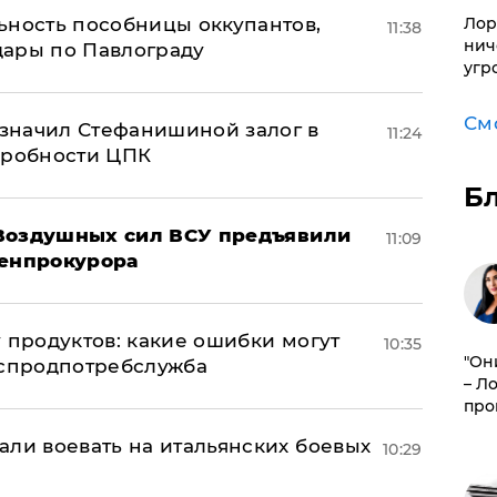
Лор
ьность пособницы оккупантов,
11:38
нич
дары по Павлограду
угр
См
значил Стефанишиной залог в
11:24
дробности ЦПК
Б
 Воздушных сил ВСУ предъявили
11:09
Генпрокурора
 продуктов: какие ошибки могут
10:35
"Он
оспродпотребслужба
– Л
про
али воевать на итальянских боевых
10:29