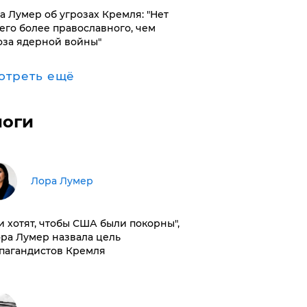
а Лумер об угрозах Кремля: "Нет
его более православного, чем
оза ядерной войны"
отреть ещё
логи
​Лора Лумер
и хотят, чтобы США были покорны",
ора Лумер назвала цель
пагандистов Кремля