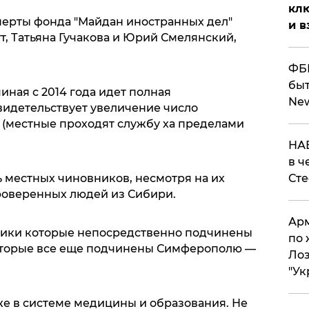
клю
ерты фонда "Майдан иностранных дел"
и в
, Татьяна Гучакова и Юрий Смелянский,
ФБР
быт
иная с 2014 года идет полная
Ne
видетельствует увеличение число
 (местные проходят службу ха пределами
НАБ
в ч
Ст
ь местных чиновников, несмотря на их
роверенных людей из Сибири.
Арм
ники которые непосредственно подчинены
по 
 которые все еще подчинены Симферополю —
Лоз
"Ук
же в системе медицины и образования. Не