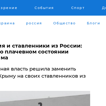
озрение
События
Спорт
Д
краина
россия
Общество
Блоги
я и ставленники из России:
 о плачевном состоянии
ыма
ная власть решила заменить
Крыму на своих ставленников из