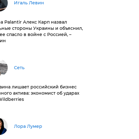
Игаль Левин
ва Palantir Алекс Карп назвал
ьные стороны Украины и объяснил,
 ее спасло в войне с Россией, –
ин
Сеть
раина лишает российский бизнес
вного актива: экономист об ударах
Wildberries
​Лора Лумер