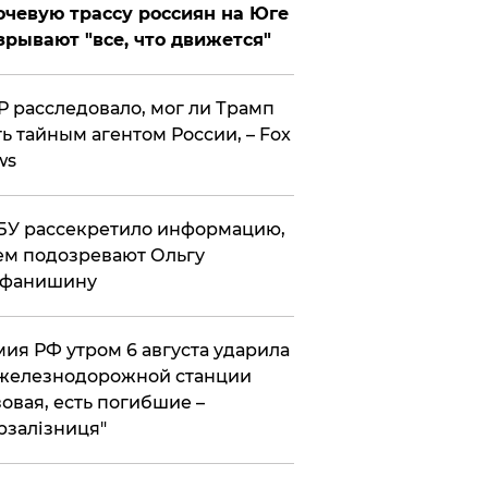
чевую трассу россиян на Юге
зрывают "все, что движется"
 расследовало, мог ли Трамп
ь тайным агентом России, – Fox
ws
У рассекретило информацию,
ем подозревают Ольгу
ефанишину
ия РФ утром 6 августа ударила
железнодорожной станции
овая, есть погибшие –
рзалізниця"