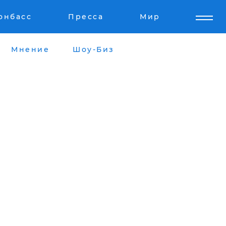
онбасс
Пресса
Мир
Мнение
Шоу-Биз