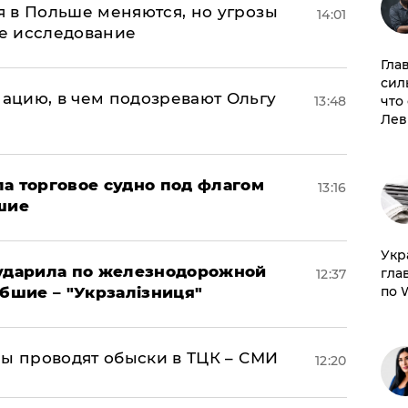
 в Польше меняются, но угрозы
14:01
ое исследование
Гла
сил
ацию, в чем подозревают Ольгу
что
13:48
Лев
а торговое судно под флагом
13:16
шие
​Ук
 ударила по железнодорожной
гла
12:37
по 
ибшие – "Укрзалізниця"
ны проводят обыски в ТЦК – СМИ
12:20