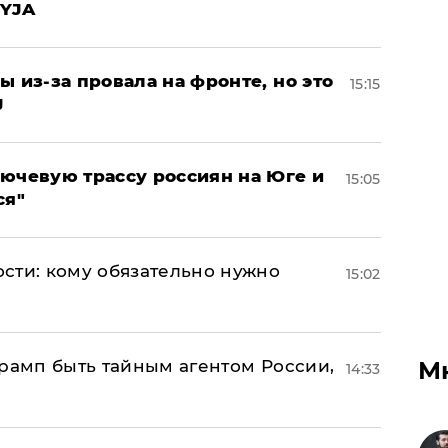
EYJA
ы из-за провала на фронте, но это
15:15
J
лючевую трассу россиян на Юге и
15:05
ся"
сти: кому обязательно нужно
15:02
М
Трамп быть тайным агентом России,
14:33