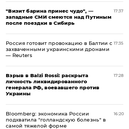
"Визит барина принес чудо", —
17:37
западные СМИ смеются над Путиным
после поездки в Сибирь
​Россия готовит провокацию в Балтии с
17:35
захваченными украинскими дронами
— Reuters
​Взрыв в Balzi Rossi: раскрыта
17:28
личность ликвидированного
генерала РФ, воевавшего против
Украины
Bloomberg: экономика России
16:20
подхватила "голландскую болезнь" в
самой тяжелой форме