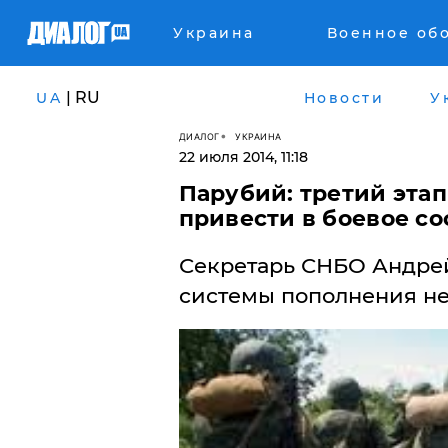
Украина
Военное об
| RU
UA
Новости
У
ДИАЛОГ
УКРАИНА
22 июля 2014, 11:18
Парубий: третий эта
привести в боевое со
Секретарь СНБО Андрей
системы пополнения не