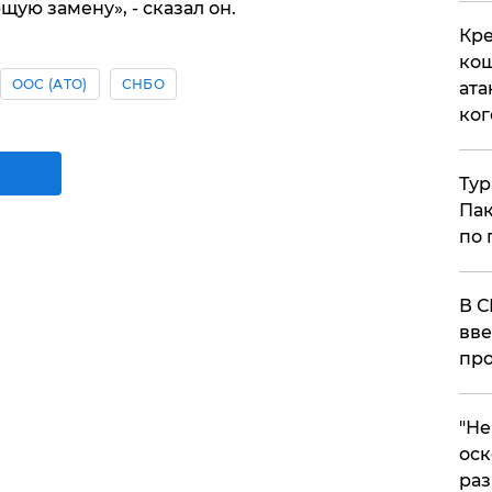
щую замену», - сказал он.
Кре
кош
ООС (АТО)
СНБО
ата
ког
Тур
Пак
по 
В С
вве
про
​"Н
оск
раз