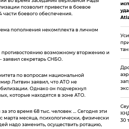
ий во время заседания Верховной Рады
исп
лизации позволит привести в боевое
уда
4 части боевого обеспечения.
Atl
би
стема пополнения некомплекта в личном
Уси
при
тан
, противостоянию возможному вторжению и
- заявил секретарь СНБО.
Дро
аэр
митета по вопросам национальной
зап
мир Литвин заявил, что АТО не
эк
обилизации. Однако он подчеркнул
х, которые находятся в зоне АТО.
​Се
а это время 68 тыс. человек ... Сегодня эти
КНД
с марта месяца, психологически, физически
30 
дей надо заменить, осуществить ротацию,