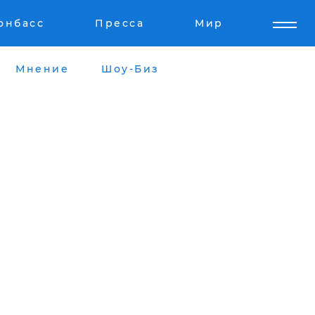
онбасс
Пресса
Мир
Мнение
Шоу-Биз