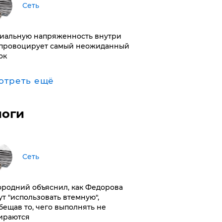
Сеть
иальную напряженность внутри
провоцирует самый неожиданный
ок
отреть ещё
логи
Сеть
ородний объяснил, как Федорова
ут "использовать втемную",
бещав то, чего выполнять не
ираются