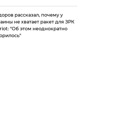
оров рассказал, почему у
аины не хватает ракет для ЗРК
riot: "Об этом неоднократно
орилось"