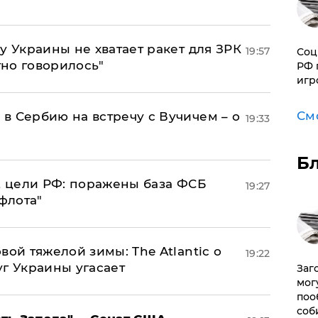
у Украины не хватает ракет для ЗРК
19:57
Соц
тно говорилось"
РФ 
игр
См
в Сербию на встречу с Вучичем – о
19:33
Б
2 цели РФ: поражены база ФСБ
19:27
флота"
вой тяжелой зимы: The Atlantic о
19:22
г Украины угасает
Заг
мог
поо
соб