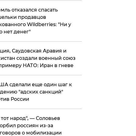
мль отказался спасать
ельки продавцов
кованного Wildberries: "Ни у
о нет денег"
ция, Саудовская Аравия и
истан создали военный союз
примеру НАТО: Иран в гневе
ША сделали еще один шаг к
дению "адских санкций"
тив России
е тот народ", — Соловьев
орбил россиян из-за
говоров о мобилизации