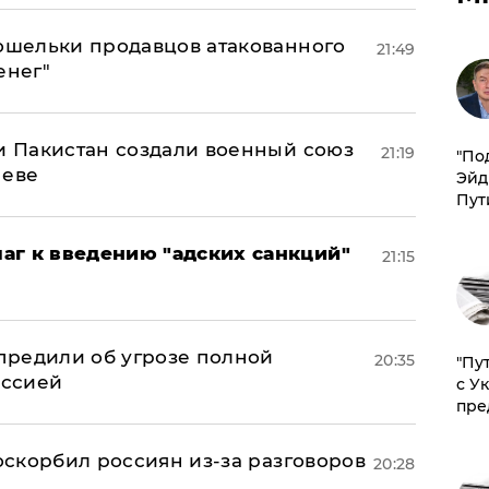
кошельки продавцов атакованного
21:49
енег"
 и Пакистан создали военный союз
21:19
​"По
неве
Эйд
Пут
аг к введению "адских санкций"
21:15
предили об угрозе полной
20:35
"Пу
оссией
с У
пре
 оскорбил россиян из-за разговоров
20:28