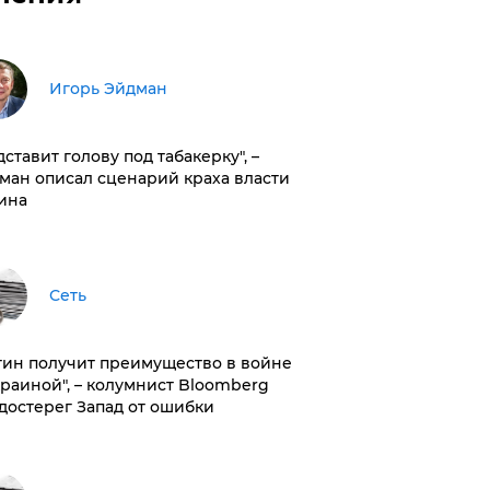
Игорь Эйдман
дставит голову под табакерку", –
ман описал сценарий краха власти
ина
Сеть
тин получит преимущество в войне
краиной", – колумнист Bloomberg
достерег Запад от ошибки