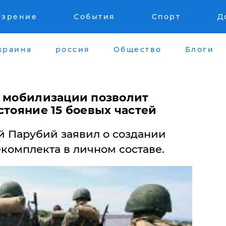
озрение
События
Спорт
Д
краина
россия
Общество
Блоги
п мобилизации позволит
стояние 15 боевых частей
 Парубий заявил о создании
комплекта в личном составе.