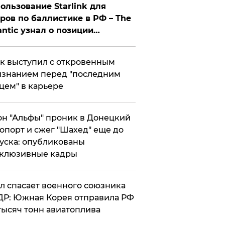
ользование Starlink для
ров по баллистике в РФ – The
antic узнал о позиции
знесмена
к выступил с откровенным
знанием перед "последним
цем" в карьере
н "Альфы" проник в Донецкий
опорт и сжег "Шахед" еще до
уска: опубликованы
склюзивные кадры
ул спасает военного союзника
Р: Южная Корея отправила РФ
тысяч тонн авиатоплива