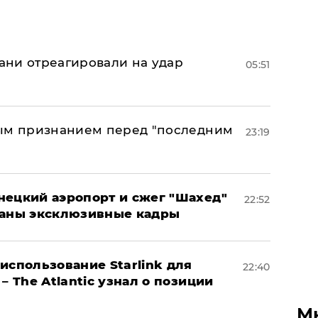
рани отреагировали на удар
05:51
ным признанием перед "последним
23:19
нецкий аэропорт и сжег "Шахед"
22:52
ваны эксклюзивные кадры
использование Starlink для
22:40
– The Atlantic узнал о позиции
М