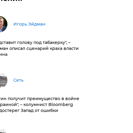
Игорь Эйдман
дставит голову под табакерку", –
ман описал сценарий краха власти
ина
Сеть
тин получит преимущество в войне
краиной", – колумнист Bloomberg
достерег Запад от ошибки