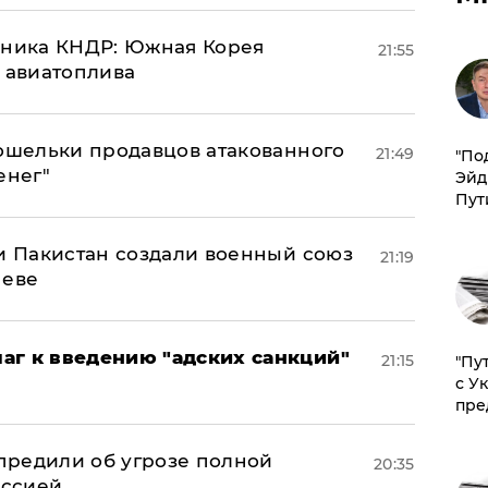
юзника КНДР: Южная Корея
21:55
н авиатоплива
кошельки продавцов атакованного
21:49
​"По
енег"
Эйд
Пут
 и Пакистан создали военный союз
21:19
неве
аг к введению "адских санкций"
21:15
"Пу
с У
пре
предили об угрозе полной
20:35
оссией