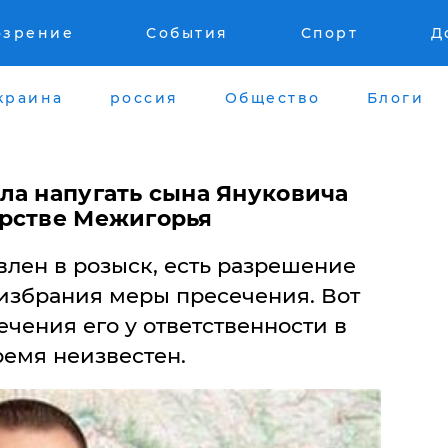
озрение
События
Спорт
Д
краина
россия
Общество
Блоги
ла напугать сына Януковича
рстве Межигорья
влен в розыск, есть разрешение
 избрания меры пресечения. Вот
чения его у ответственности в
ремя неизвестен.