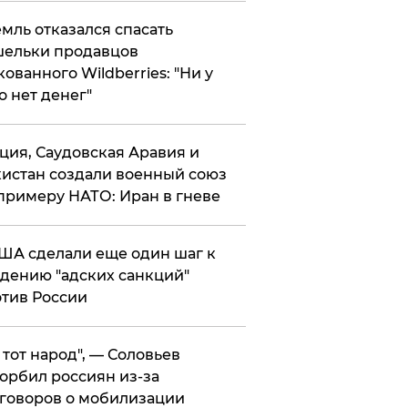
мль отказался спасать
ельки продавцов
кованного Wildberries: "Ни у
о нет денег"
ция, Саудовская Аравия и
истан создали военный союз
примеру НАТО: Иран в гневе
ША сделали еще один шаг к
дению "адских санкций"
тив России
е тот народ", — Соловьев
орбил россиян из-за
говоров о мобилизации