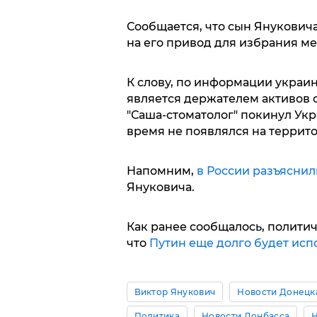
Сообщается, что сын Януковича
на его привод для избрания м
К слову, по информации украи
является держателем активов св
"Саша-стоматолог" покинул Укра
время не появлялся на террит
Напомним,
в России разъяснил
Януковича.
Как ранее сообщалось, политич
что
Путин еще долго будет исп
Виктор Янукович
Новости Донецк
Политика
Новости Донбасса