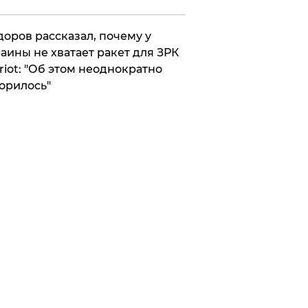
оров рассказал, почему у
аины не хватает ракет для ЗРК
riot: "Об этом неоднократно
орилось"