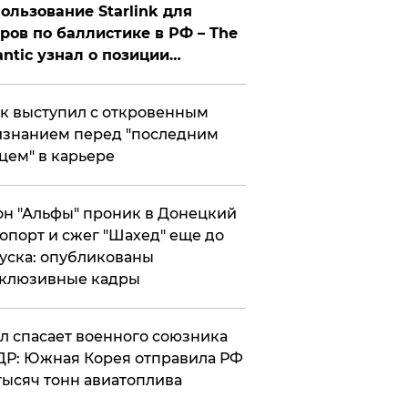
ользование Starlink для
ров по баллистике в РФ – The
antic узнал о позиции
знесмена
к выступил с откровенным
знанием перед "последним
цем" в карьере
н "Альфы" проник в Донецкий
опорт и сжег "Шахед" еще до
уска: опубликованы
склюзивные кадры
ул спасает военного союзника
Р: Южная Корея отправила РФ
тысяч тонн авиатоплива