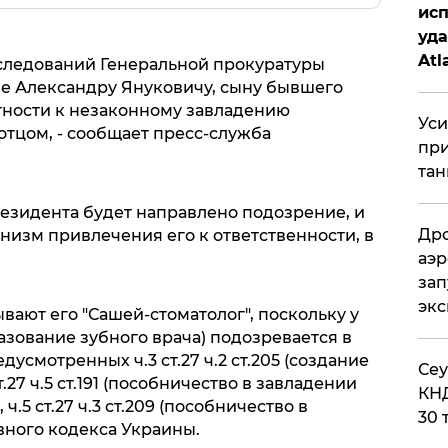
исп
уда
Atl
следований Генеральной прокуратуры
би
е Александру Януковичу, сыну бывшего
тности к незаконному завладению
Уси
отцом, - сообщает пресс-служба
при
тан
резидента будет направлено подозрение, и
Дро
низм привлечения его к ответственности, в
аэр
зап
эк
ают его "Сашей-стоматолог", поскольку у
азование зубного врача) подозревается в
усмотренных ч.3 ст.27 ч.2 ст.205 (создание
​Се
.27 ч.5 ст.191 (пособничество в завладении
КНД
.5 ст.27 ч.3 ст.209 (пособничество в
30 
вного кодекса Украины.