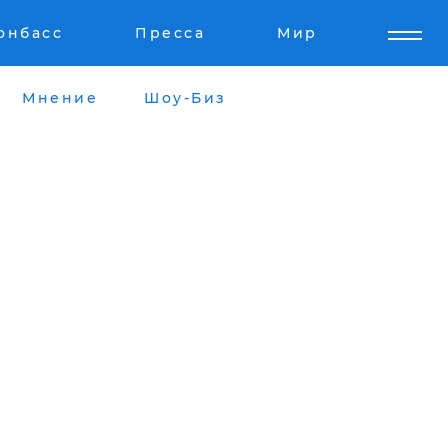
онбасс
Пресса
Мир
Мнение
Шоу-Биз