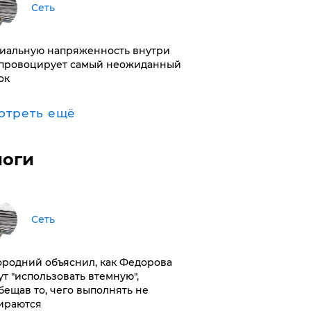
Сеть
иальную напряженность внутри
провоцирует самый неожиданный
ок
отреть ещё
логи
Сеть
ородний объяснил, как Федорова
ут "использовать втемную",
бещав то, чего выполнять не
ираются