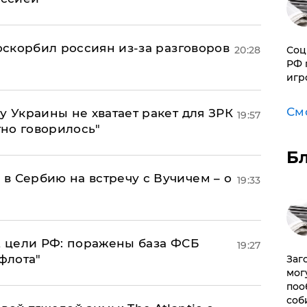
 оскорбил россиян из-за разговоров
Соц
20:28
РФ 
игр
См
у Украины не хватает ракет для ЗРК
19:57
тно говорилось"
Б
в Сербию на встречу с Вучичем – о
19:33
2 цели РФ: поражены база ФСБ
19:27
флота"
Заг
мог
поо
соб