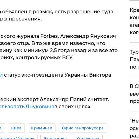
Кре
 объявлен в розыск, есть разрешение суда
кош
еры пресечения.
ата
ког
нского журнала Forbes, Александр Янукович
оего отца. В то же время известно, что
ину как минимум 2,5 года назад и за все это
Тур
ориях, контролируемых ВСУ.
Пак
по 
и
статус экс-президента Украины Виктора
В С
вве
еский эксперт Александр Палий считает,
про
ользовать Януковича
в своих целях.
​"Н
оск
а
Киев
Криминал
Офис генпрокурора
раз
Новости Украины
Экономика
Коррупция