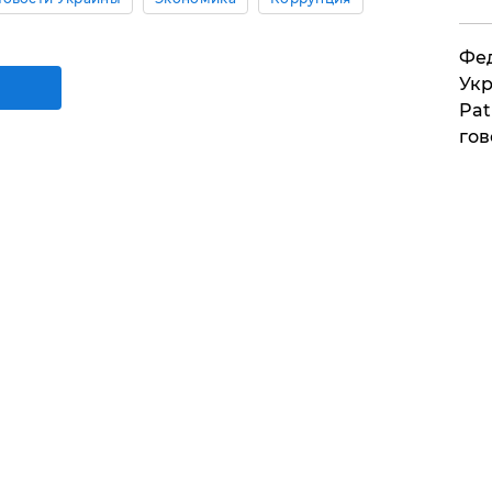
Фед
Укр
Pat
гов