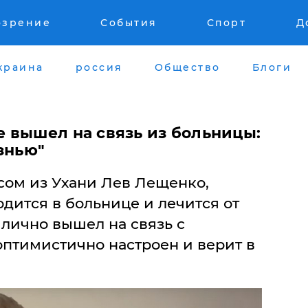
озрение
События
Спорт
Д
краина
россия
Общество
Блоги
 вышел на связь из больницы:
знью"
ом из Ухани Лев Лещенко,
одится в больнице и лечится от
лично вышел на связь с
оптимистично настроен и верит в