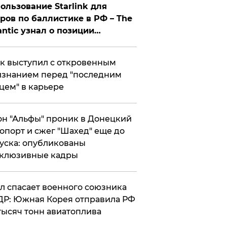
ользование Starlink для
ров по баллистике в РФ – The
antic узнал о позиции
знесмена
к выступил с откровенным
знанием перед "последним
цем" в карьере
н "Альфы" проник в Донецкий
опорт и сжег "Шахед" еще до
уска: опубликованы
склюзивные кадры
ул спасает военного союзника
Р: Южная Корея отправила РФ
тысяч тонн авиатоплива