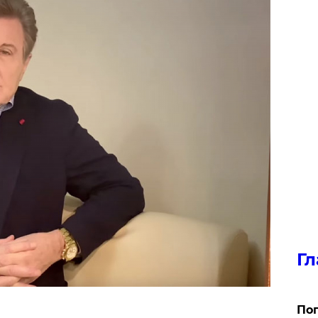
Гл
Поп