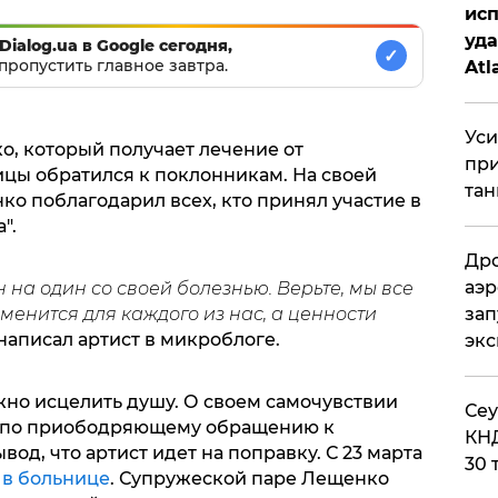
исп
уда
Dialog.ua в Google сегодня,
✓
пропустить главное завтра.
Atl
би
Уси
о, который получает лечение от
при
ицы обратился к поклонникам. На своей
тан
о поблагодарил всех, кто принял участие в
".
Дро
аэр
н на один со своей болезнью. Верьте, мы все
зап
менится для каждого из нас, а ценности
- написал артист в микроблоге.
эк
жно исцелить душу. О своем самочувствии
​Се
Но по приободряющему обращению к
КНД
од, что артист идет на поправку. С 23 марта
30 
 в больнице
. Супружеской паре Лещенко