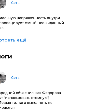
Сеть
иальную напряженность внутри
провоцирует самый неожиданный
ок
отреть ещё
логи
Сеть
ородний объяснил, как Федорова
ут "использовать втемную",
бещав то, чего выполнять не
ираются