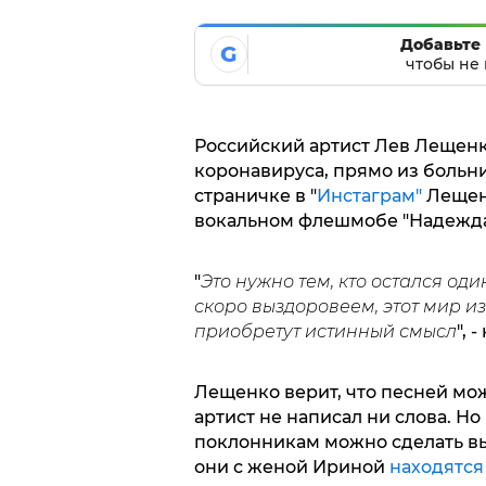
Добавьте 
G
чтобы не 
Российский артист Лев Лещенк
коронавируса, прямо из больн
страничке в "
Инстаграм"
Лещенк
вокальном флешмобе "Надежда
"
Это нужно тем, кто остался оди
скоро выздоровеем, этот мир из
приобретут истинный смысл
", 
Лещенко верит, что песней мо
артист не написал ни слова. 
поклонникам можно сделать выв
они с женой Ириной
находятся