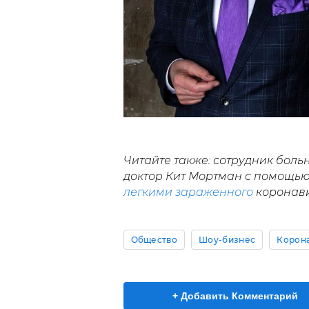
Читайте также: сотрудник бол
доктор Кит Мортман с помощью
легкими зараженного
коронави
Общество
Шоу-бизнес
Корона
+ Добавить Комментарий