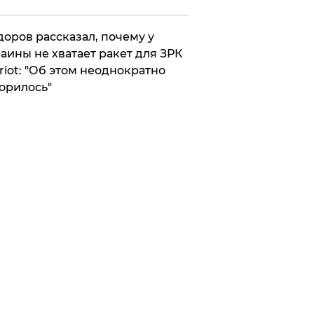
оров рассказал, почему у
аины не хватает ракет для ЗРК
riot: "Об этом неоднократно
орилось"