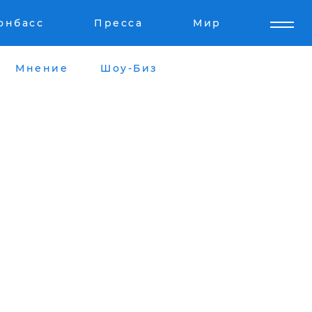
онбасс
Пресса
Мир
Мнение
Шоу-Биз