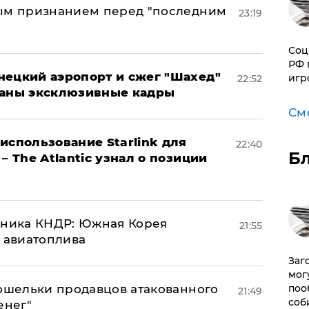
ным признанием перед "последним
23:19
Соц
РФ 
нецкий аэропорт и сжег "Шахед"
игр
22:52
ваны эксклюзивные кадры
См
использование Starlink для
22:40
Б
– The Atlantic узнал о позиции
юзника КНДР: Южная Корея
21:55
н авиатоплива
Заг
мог
кошельки продавцов атакованного
поо
21:49
соб
енег"