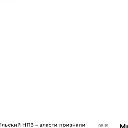
льский НПЗ – власти признали
М
08:19