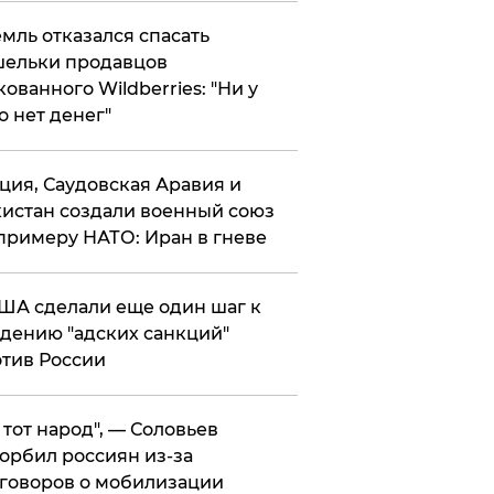
мль отказался спасать
ельки продавцов
кованного Wildberries: "Ни у
о нет денег"
ция, Саудовская Аравия и
истан создали военный союз
примеру НАТО: Иран в гневе
ША сделали еще один шаг к
дению "адских санкций"
тив России
е тот народ", — Соловьев
орбил россиян из-за
говоров о мобилизации