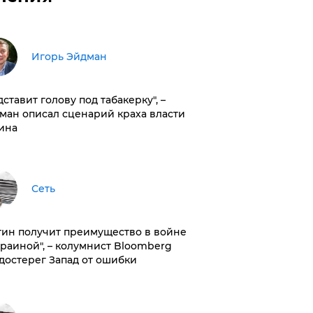
Игорь Эйдман
дставит голову под табакерку", –
ман описал сценарий краха власти
ина
Сеть
тин получит преимущество в войне
краиной", – колумнист Bloomberg
достерег Запад от ошибки