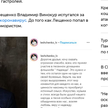
 гастролей.
Кре
кош
Лещенко Владимир Винокур испугался за
ата
 коронавирус.
До того как Лещенко попал в
ког
юмористом.
Тур
Пак
по 
В С
вве
про
​"Н
оск
раз