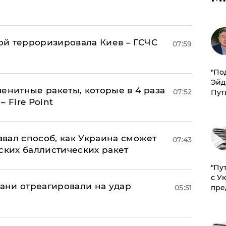
й терроризировала Киев – ГСЧС
07:59
​"По
Эйд
енитные ракеты, которые в 4 раза
07:52
Пут
 Fire Point
вал способ, как Украина сможет
07:43
ских баллистических ракет
"Пу
с У
рани отреагировали на удар
05:51
пре