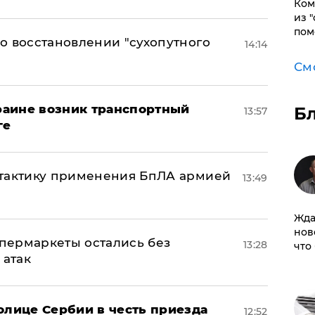
Ком
из 
пом
о восстановлении "сухопутного
14:14
См
краине возник транспортный
Б
13:57
ге
 тактику применения БпЛА армией
13:49
Жда
нов
пермаркеты остались без
13:28
что
 атак
олице Сербии в честь приезда
12:52