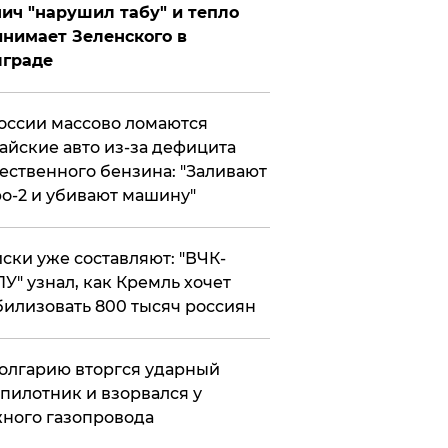
ич "нарушил табу" и тепло
нимает Зеленского в
лграде
оссии массово ломаются
айские авто из-за дефицита
ественного бензина: "Заливают
о-2 и убивают машину"
ски уже составляют: "ВЧК-
У" узнал, как Кремль хочет
илизовать 800 тысяч россиян
олгарию вторгся ударный
пилотник и взорвался у
ного газопровода