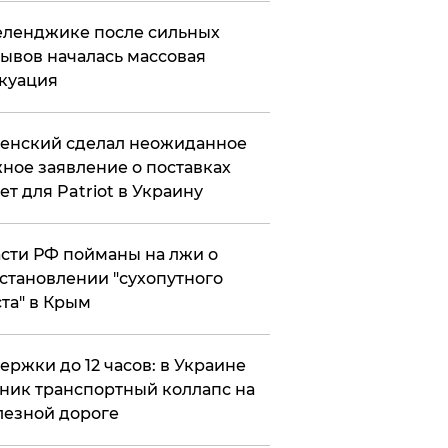
еленджике после сильных
ывов началась массовая
куация
енский сделал неожиданное
ное заявление о поставках
ет для Patriot в Украину
сти РФ пойманы на лжи о
становлении "сухопутного
та" в Крым
ержки до 12 часов: в Украине
ник транспортный коллапс на
езной дороге