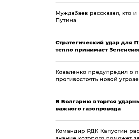
Муждабаев рассказал, кто и 
Путина
Стратегический удар для П
тепло принимает Зеленско
Коваленко предупредил о п
противостоять новой угрозе
В Болгарию вторгся ударн
важного газопровода
Командир РДК Капустин рас
знание которого поможет з