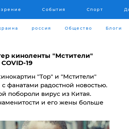
озрение
События
Спорт
Д
краина
россия
Общество
Блоги
ктер киноленты "Мстители"
 COVID-19
инокартин "Тор" и "Мстители"
 с фанатами радостной новостью.
й побороли вирус из Китая.
наменитости и его жены больше