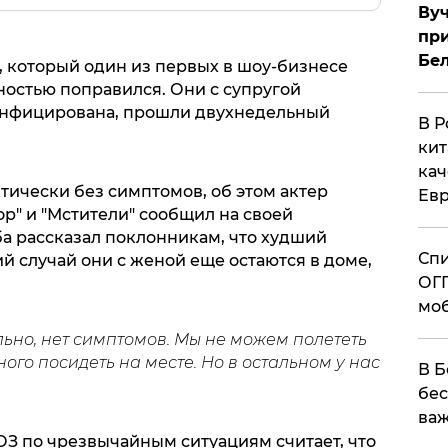
Вуч
при
Бе
, который один из первых в шоу-бизнесе
ностью поправился. Они с супругой
 инфицирована, прошли двухнедельный
В Р
кит
кач
тически без симптомов, об этом актер
Евр
р" и "Мстители" сообщил на своей
ьба рассказал поклонникам, что худший
Спи
ий случай они с женой еще остаются в доме,
ОГП
моб
ьно, нет симптомов. Мы не можем полететь
ого посидеть на месте. Но в остальном у нас
В Б
бес
важ
З по чрезвычайным ситуациям считает, что