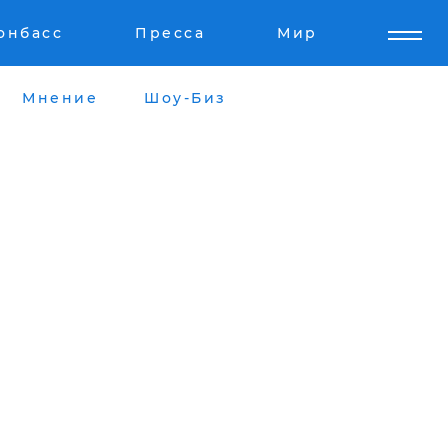
онбасс
Пресса
Мир
Мнение
Шоу-Биз