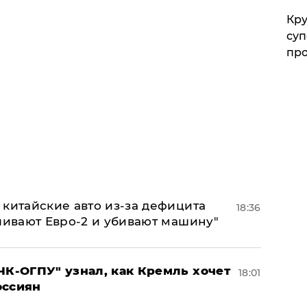
Кр
суп
про
китайские авто из-за дефицита
18:36
ливают Евро-2 и убивают машину"
ЧК-ОГПУ" узнал, как Кремль хочет
18:01
оссиян