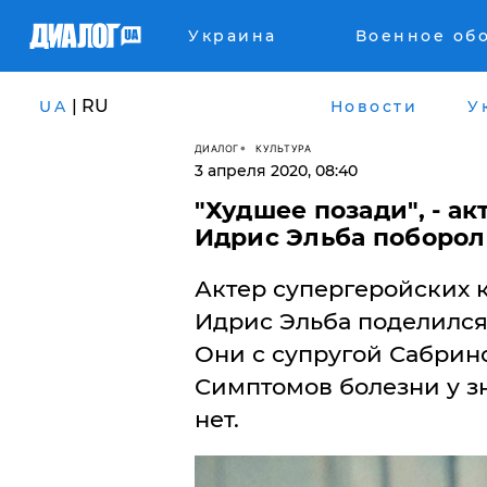
Украина
Военное об
| RU
UA
Новости
У
ДИАЛОГ
КУЛЬТУРА
3 апреля 2020, 08:40
"Худшее позади", - а
Идрис Эльба поборол
Актер супергеройских к
Идрис Эльба поделился
Они с супругой Сабрино
Симптомов болезни у з
нет.