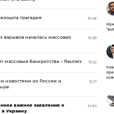
оизошла трагедия
15:46
Муж
"вы
х взрывов началась массовая
15:39
ят массовые банкротства – Reuters
15:22
Ков
Кре
нов
и новостями из России и
15:17
льше
нное важное заявление о
14:54
t в Украину