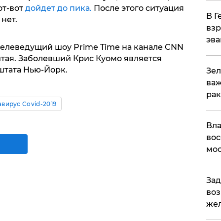
от-вот
дойдет до пика.
После этого ситуация
В Г
нет.
взр
эва
телеведущий шоу Prime Time на канале CNN
итая. Заболевший Крис Куомо является
штата Нью-Йорк.
Зел
важ
рак
вирус Covid-2019
Вла
вос
мос
Зад
воз
жел