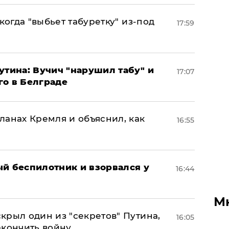
когда "выбьет табуретку" из-под
17:59
утина: Вучич "нарушил табу" и
17:07
го в Белграде
ланах Кремля и объяснил, как
16:55
ый беспилотник и взорвался у
16:44
М
крыл один из "секретов" Путина,
16:05
акончить войну