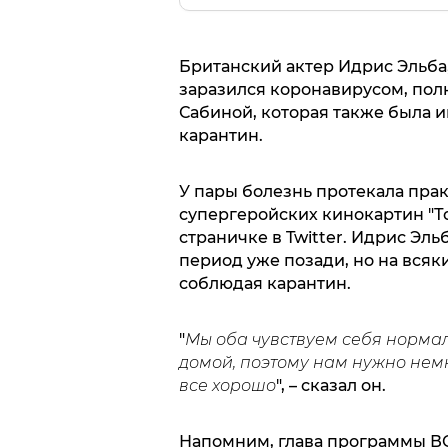
Британский актер Идрис Эльба
заразился коронавирусом, пол
Сабиной, которая также была
карантин.
У пары болезнь протекала прак
супергеройских кинокартин "То
страничке в Twitter. Идрис Эл
период уже позади, но на всяк
соблюдая карантин.
"
Мы оба чувствуем себя нормал
домой, поэтому нам нужно немн
все хорошо
", – сказал он.
Напомним, глава программы ВО