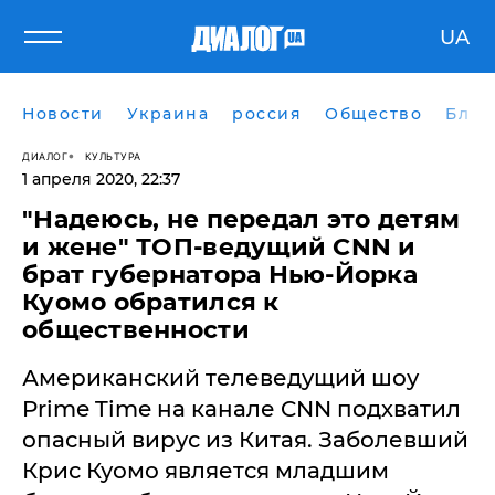
UA
Новости
Украина
россия
Общество
Блог
ДИАЛОГ
КУЛЬТУРА
1 апреля 2020, 22:37
"Надеюсь, не передал это детям
и жене" ТОП-ведущий CNN и
брат губернатора Нью-Йорка
Куомо обратился к
общественности
Американский телеведущий шоу
Prime Time на канале CNN подхватил
опасный вирус из Китая. Заболевший
Крис Куомо является младшим