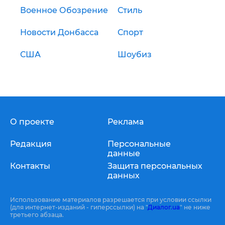
Военное Обозрение
Стиль
Новости Донбасса
Спорт
США
Шоубиз
О проекте
Реклама
Редакция
Персональные
данные
Контакты
Защита персональных
данных
Использование материалов разрешается при условии ссылки
(для интернет-изданий - гиперссылки) на "
Диалог.ua
" не ниже
третьего абзаца.