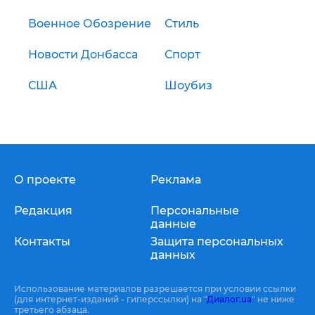
Военное Обозрение
Стиль
Новости Донбасса
Спорт
США
Шоубиз
О проекте
Реклама
Редакция
Персональные
данные
Контакты
Защита персональных
данных
Использование материалов разрешается при условии ссылки
(для интернет-изданий - гиперссылки) на "
Диалог.ua
" не ниже
третьего абзаца.