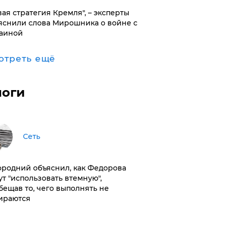
вая стратегия Кремля", – эксперты
яснили слова Мирошника о войне с
аиной
отреть ещё
логи
Сеть
ородний объяснил, как Федорова
ут "использовать втемную",
бещав то, чего выполнять не
ираются