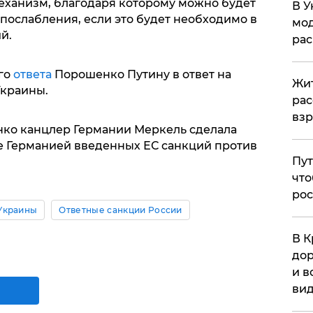
механизм, благодаря которому можно будет
В У
послабления, если это будет необходимо в
мод
й.
ра
го
ответа
Порошенко Путину в ответ на
Жит
Украины.
рас
вз
нко канцлер Германии Меркель сделала
 Германией введенных ЕС санкций против
Пут
что
рос
Украины
Ответные санкции России
В К
дор
и в
вид