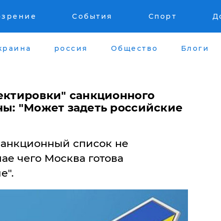
озрение
События
Спорт
Д
краина
россия
Общество
Блоги
ректировки" санкционного
ны: "Может задеть российские
 санкционный список не
чае чего Москва готова
е".