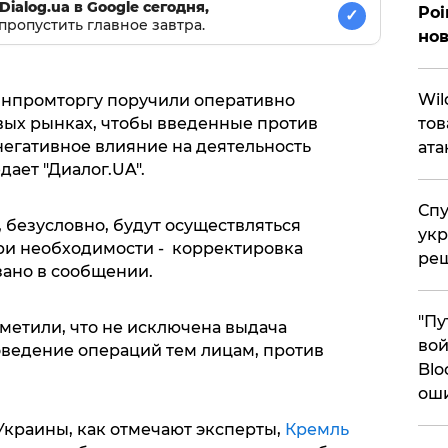
Dialog.ua в Google сегодня,
Poi
✓
пропустить главное завтра.
нов
​Wi
инпромторгу поручили оперативно
вых рынках, чтобы введенные против
тов
 негативное влияние на деятельность
ата
дает "Диалог.UA".
Спу
 безусловно, будут осуществляться
укр
ри необходимости - корректировка
ре
зано в сообщении.
"Пу
метили, что не исключена выдача
вой
ведение операций тем лицам, против
Blo
ош
 Украины, как отмечают эксперты,
Кремль