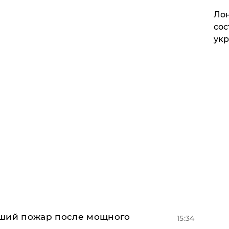
Лон
сос
ук
йший пожар после мощного
15:34