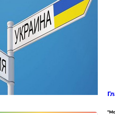
Гл
"Мо