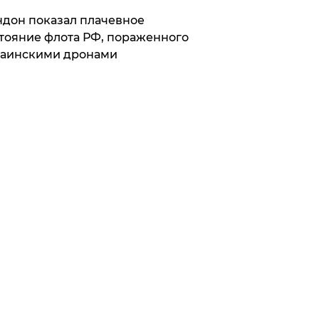
дон показал плачевное
тояние флота РФ, пораженного
раинскими дронами