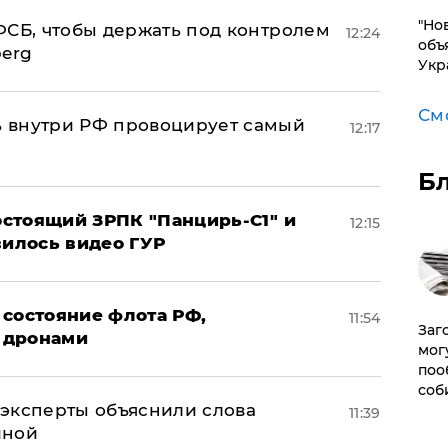
"Но
ФСБ, чтобы держать под контролем
12:24
объ
berg
Укр
См
 внутри РФ провоцирует самый
12:17
Б
стоящий ЗРПК "Панцирь-С1" и
12:15
вилось видео ГУР
 состояние флота РФ,
11:54
Заг
 дронами
мог
поо
соб
– эксперты объяснили слова
11:39
иной