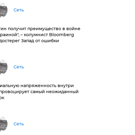
Сеть
тин получит преимущество в войне
краиной", – колумнист Bloomberg
достерег Запад от ошибки
Сеть
иальную напряженность внутри
провоцирует самый неожиданный
ок
Сеть