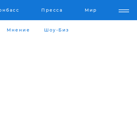
онбасс
Пресса
Мир
Мнение
Шоу-Биз