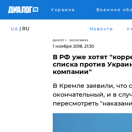
Украина
Военное об
| RU
UA
Новости
У
ДИАЛОГ
ЭКОНОМИКА
1 ноября 2018, 21:30
В РФ уже хотят "кор
списка против Украи
компании"
В Кремле заявили, что
окончательный, и в слу
пересмотреть "наказани