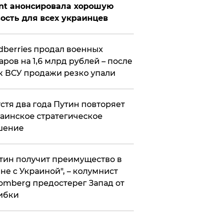
nt анонсировала хорошую
ость для всех украинцев
ldberries продал военных
аров на 1,6 млрд рублей – после
к ВСУ продажи резко упали
стя два года Путин повторяет
аинское стратегическое
шение
тин получит преимущество в
не с Украиной", – колумнист
omberg предостерег Запад от
ибки