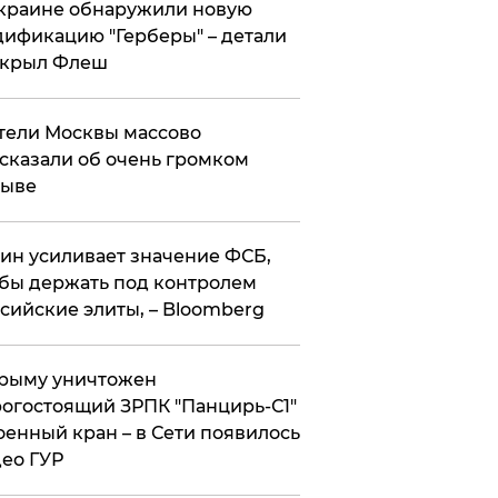
краине обнаружили новую
ификацию "Герберы" – детали
скрыл Флеш
ели Москвы массово
сказали об очень громком
рыве
ин усиливает значение ФСБ,
бы держать под контролем
сийские элиты, – Bloomberg
рыму уничтожен
огостоящий ЗРПК "Панцирь-С1"
оенный кран – в Сети появилось
ео ГУР