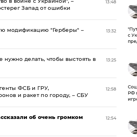
о в войне с Украиной", –
13:48
стерег Запад от ошибки
"Пу
ую модификацию "Герберы" –
13:32
с У
пре
е нужно делать, чтобы выстоять в
13:25
Соц
генты ФСБ и ГРУ,
12:58
РФ 
нов и ракет по городу, – СБУ
игр
ссказали об очень громком
12:54