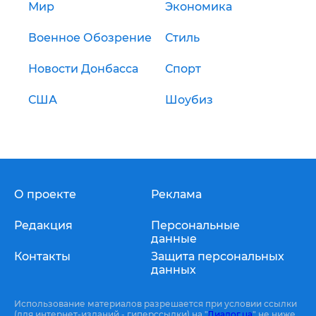
Мир
Экономика
Военное Обозрение
Стиль
Новости Донбасса
Спорт
США
Шоубиз
О проекте
Реклама
Редакция
Персональные
данные
Контакты
Защита персональных
данных
Использование материалов разрешается при условии ссылки
(для интернет-изданий - гиперссылки) на "
Диалог.ua
" не ниже