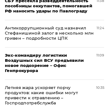
СБУ пресекла разведдеятельность
11:38
пособницы оккупантов, помогавшей
РФ наносить удары по Павлограду
Антикоррупционный суд назначил
11:24
Стефанишиной залог в несколько млн
гривен – подробности ЦПК
Экс-командиру логистики
11:09
Воздушных сил ВСУ предъявили
новое подозрение – Офис
Генпрокурора
Летняя жара ускоряет порчу
10:35
продуктов: какие ошибки могут
привести к отравлению –
Госпродпотребслужба