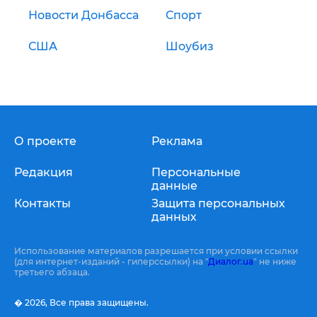
Новости Донбасса
Спорт
США
Шоубиз
О проекте
Реклама
Редакция
Персональные
данные
Контакты
Защита персональных
данных
Использование материалов разрешается при условии ссылки
(для интернет-изданий - гиперссылки) на "
Диалог.ua
" не ниже
третьего абзаца.
� 2026,
Все права защищены.