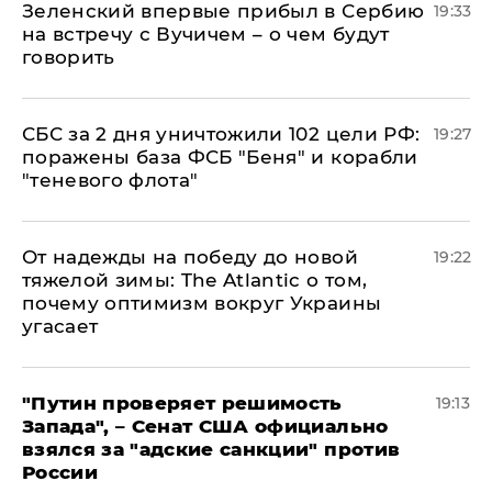
Зеленский впервые прибыл в Сербию
19:33
на встречу с Вучичем – о чем будут
говорить
СБС за 2 дня уничтожили 102 цели РФ:
19:27
поражены база ФСБ "Беня" и корабли
"теневого флота"
От надежды на победу до новой
19:22
тяжелой зимы: The Atlantic о том,
почему оптимизм вокруг Украины
угасает
"Путин проверяет решимость
19:13
Запада", – Сенат США официально
взялся за "адские санкции" против
России