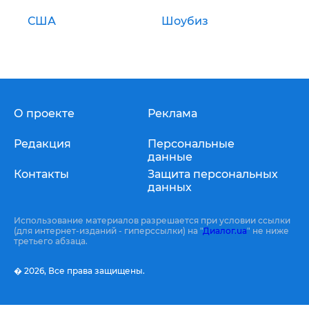
США
Шоубиз
О проекте
Реклама
Редакция
Персональные
данные
Контакты
Защита персональных
данных
Использование материалов разрешается при условии ссылки
(для интернет-изданий - гиперссылки) на "
Диалог.ua
" не ниже
третьего абзаца.
� 2026,
Все права защищены.