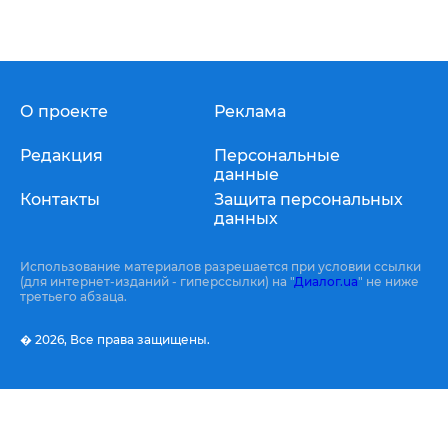
О проекте
Реклама
Редакция
Персональные
данные
Контакты
Защита персональных
данных
Использование материалов разрешается при условии ссылки
(для интернет-изданий - гиперссылки) на "
Диалог.ua
" не ниже
третьего абзаца.
� 2026,
Все права защищены.