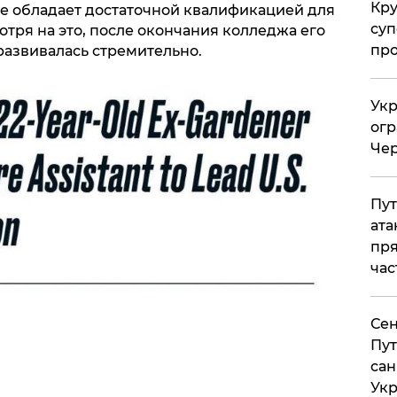
Кр
не обладает достаточной квалификацией для
суп
тря на это, после окончания колледжа его
про
развивалась стремительно.
Укр
огр
Чер
Пут
ата
пря
час
Сен
Пут
сан
Укр