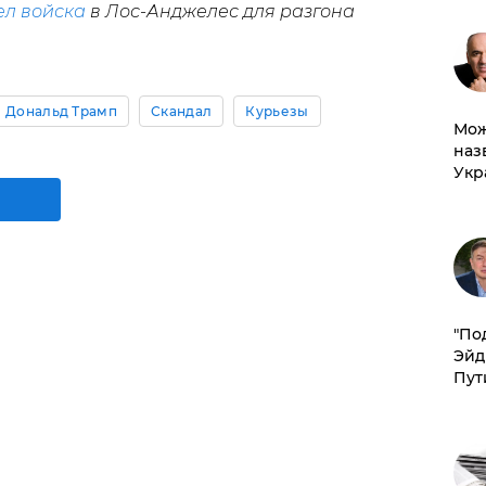
ел войска
в Лос-Анджелес для разгона
Дональд Трамп
Скандал
Курьезы
Мож
наз
Укр
​"По
Эйд
Пут