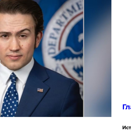
Гл
Ист