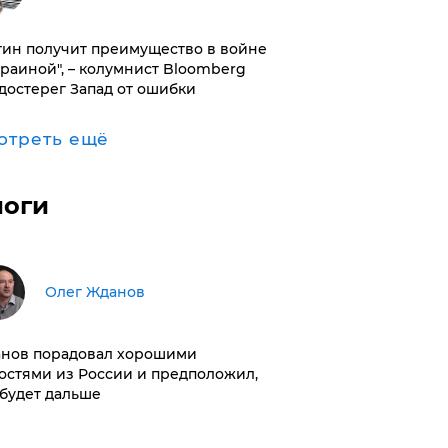
тин получит преимущество в войне
краиной", – колумнист Bloomberg
достерег Запад от ошибки
отреть ещё
логи
Олег Жданов
нов порадовал хорошими
остями из России и предположил,
 будет дальше