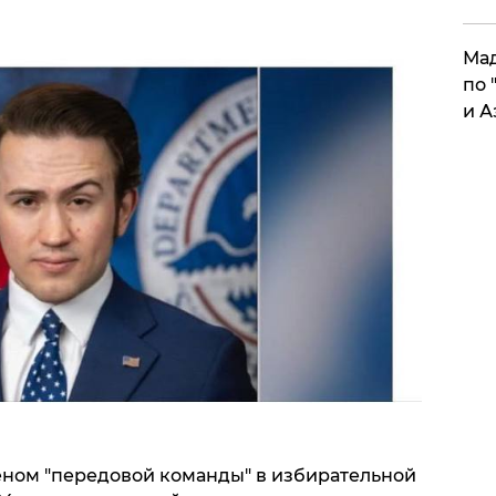
Мад
по 
и А
леном "передовой команды" в избирательной