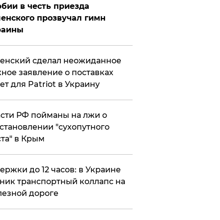
бии в честь приезда
енского прозвучал гимн
раины
енский сделал неожиданное
ное заявление о поставках
ет для Patriot в Украину
сти РФ пойманы на лжи о
становлении "сухопутного
та" в Крым
ержки до 12 часов: в Украине
ник транспортный коллапс на
езной дороге