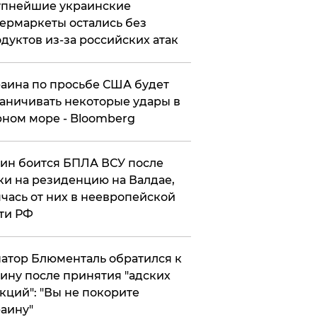
упнейшие украинские
ермаркеты остались без
дуктов из-за российских атак
аина по просьбе США будет
аничивать некоторые удары в
ном море - Bloomberg
ин боится БПЛА ВСУ после
ки на резиденцию на Валдае,
чась от них в неевропейской
ти РФ
атор Блюменталь обратился к
ину после принятия "адских
кций": "Вы не покорите
аину"