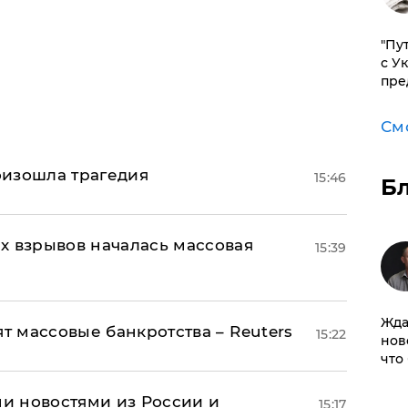
"Пу
с У
пре
См
оизошла трагедия
15:46
Б
х взрывов началась массовая
15:39
Жда
ят массовые банкротства – Reuters
15:22
нов
что
и новостями из России и
15:17