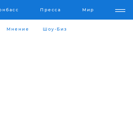
онбасс
Пресса
Мир
Мнение
Шоу-Биз