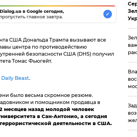
Сер
Зел
Dialog.ua в Google сегодня,
✓
пропустить главное завтра.
Ук
Зел
нта США Дональда Трампа вызывают все
важ
лавы центра по противодействию
рак
утренней безопасности США (DHS) получил
тета Томас Фьюгейт.
Вла
 Daily Beast
.
вос
мос
ени было весьма скромное резюме.
садовником и помощником продавца в
Зад
12 месяцев назад молодой человек
воз
ниверситета в Сан-Антонио, а сегодня
жел
итеррористической деятельности в США.