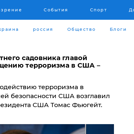
озрение
События
Спорт
Д
краина
россия
Общество
Блоги
тнего садовника главой
щению терроризма в США –
водействию терроризма в
ей безопасности США возглавил
резидента США Томас Фьюгейт.