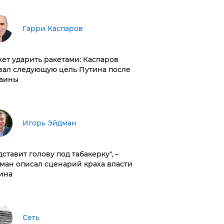
Гарри Каспаров
ет ударить ракетами: Каспаров
вал следующую цель Путина после
аины
Игорь Эйдман
дставит голову под табакерку", –
ман описал сценарий краха власти
ина
Сеть