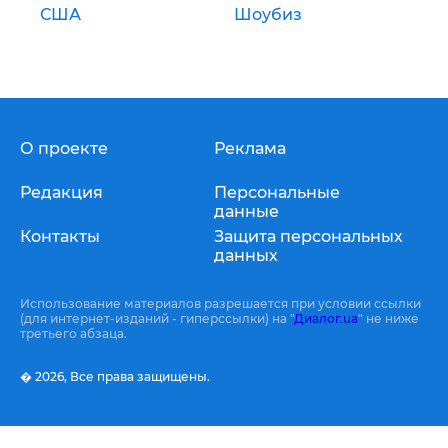
США
Шоубиз
О проекте
Реклама
Редакция
Персональные
данные
Контакты
Защита персональных
данных
Использование материалов разрешается при условии ссылки
(для интернет-изданий - гиперссылки) на "
Диалог.ua
" не ниже
третьего абзаца.
� 2026,
Все права защищены.