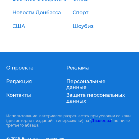
Новости Донбасса
Спорт
США
Шоубиз
О проекте
Реклама
Редакция
Персональные
данные
Контакты
Защита персональных
данных
Использование материалов разрешается при условии ссылки
(для интернет-изданий - гиперссылки) на "
Диалог.ua
" не ниже
третьего абзаца.
� 2026,
Все права защищены.