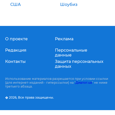
США
Шоубиз
О проекте
Реклама
Редакция
Персональные
данные
Контакты
Защита персональных
данных
Использование материалов разрешается при условии ссылки
(для интернет-изданий - гиперссылки) на "
Диалог.ua
" не ниже
третьего абзаца.
� 2026,
Все права защищены.