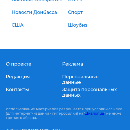
Новости Донбасса
Спорт
США
Шоубиз
О проекте
Реклама
Редакция
Персональные
данные
Контакты
Защита персональных
данных
Использование материалов разрешается при условии ссылки
(для интернет-изданий - гиперссылки) на "
Диалог.ua
" не ниже
третьего абзаца.