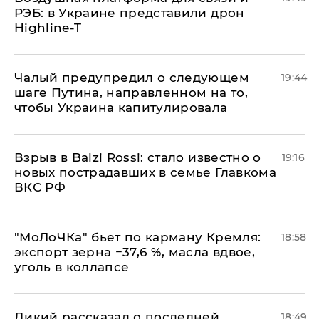
РЭБ: в Украине представили дрон
Highline-T
Чалый предупредил о следующем
19:44
шаге Путина, направленном на то,
чтобы Украина капитулировала
Взрыв в Balzi Rossi: стало известно о
19:16
новых пострадавших в семье Главкома
ВКС РФ
​"МоЛоЧКа" бьет по карману Кремля:
18:58
экспорт зерна −37,6 %, масла вдвое,
уголь в коллапсе
Дикий рассказал о последней
18:49