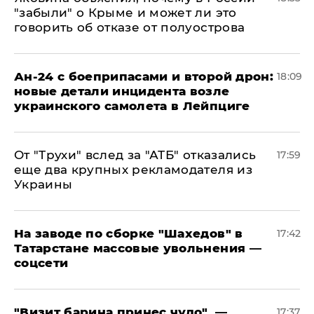
"забыли" о Крыме и может ли это
говорить об отказе от полуострова
Ан-24 с боеприпасами и второй дрон:
18:09
новые детали инцидента возле
украинского самолета в Лейпциге
От "Трухи" вслед за "АТБ" отказались
17:59
еще два крупных рекламодателя из
Украины
На заводе по сборке "Шахедов" в
17:42
Татарстане массовые увольнения —
соцсети
"Визит барина принес чудо", —
17:37