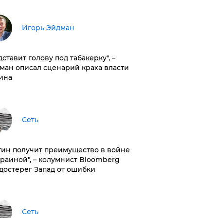
Игорь Эйдман
дставит голову под табакерку", –
ман описал сценарий краха власти
ина
Сеть
тин получит преимущество в войне
краиной", – колумнист Bloomberg
достерег Запад от ошибки
Сеть