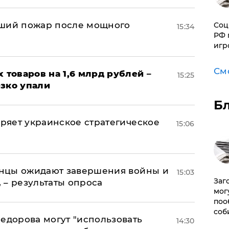
йший пожар после мощного
Соц
15:34
РФ 
игр
См
х товаров на 1,6 млрд рублей –
15:25
езко упали
Б
оряет украинское стратегическое
15:06
аинцы ожидают завершения войны и
15:03
Заг
, – результаты опроса
мог
поо
соб
едорова могут "использовать
14:30