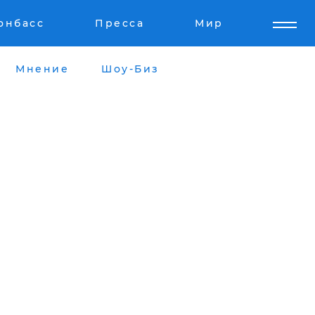
онбасс
Пресса
Мир
Мнение
Шоу-Биз