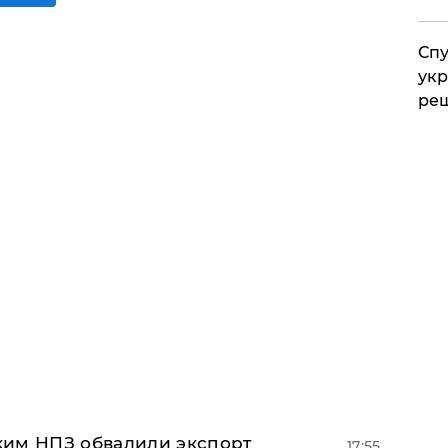
Спу
укр
ре
ким НПЗ обвалили экспорт
17:55