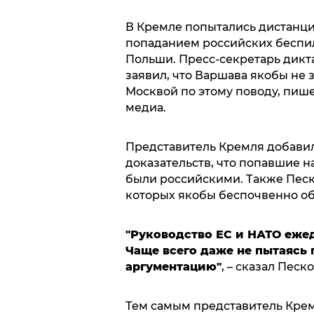
В Кремле попытались дистанцир
попаданием российских беспи
Польши. Пресс-секретарь дик
заявил, что Варшава якобы не
Москвой по этому поводу, пиш
медиа.
Представитель Кремля добавил
доказательств, что попавшие 
были российскими. Также Песк
которых якобы беспочвенно о
"Руководство ЕС и НАТО еже
Чаще всего даже не пытаясь 
аргументацию"
, – сказал Пес
Тем самым представитель Крем