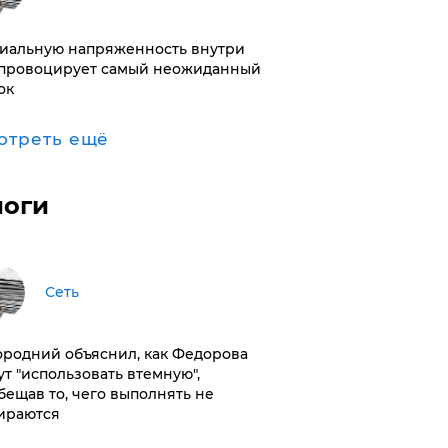
иальную напряженность внутри
провоцирует самый неожиданный
ок
отреть ещё
логи
Сеть
ородний объяснил, как Федорова
ут "использовать втемную",
бещав то, чего выполнять не
ираются