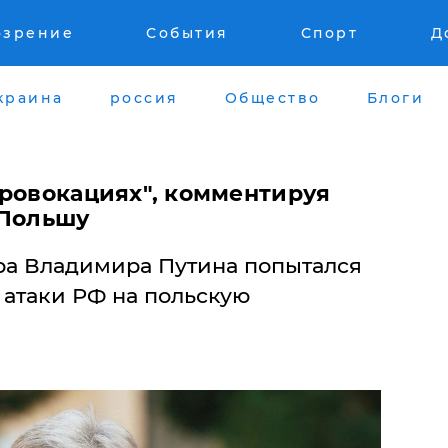
озрение
События
Спорт
Д
краина
россия
Общество
Блоги
провокациях", комментируя
 Польшу
ра Владимира Путина попытался
х атаки РФ на польскую