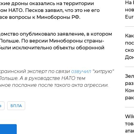
На 
ские дроны оказались на территории
нов
ом НАТО. Песков заявил, что это не его
Eu
все вопросы к Минобороны РФ.
омство опубликовало заявление, в котором
Как
 Польше. По версии Минобороны страны-
пос
 были исключительно объекты оборонной
ско
До
краинский эксперт по связи
озвучил
"хитрую"
​Зе
ольше. А в руководстве НАТО тем
раз
ное послание после такого акта агрессии.
Кон
рак
в
БПЛА
​Wi
тов
ата