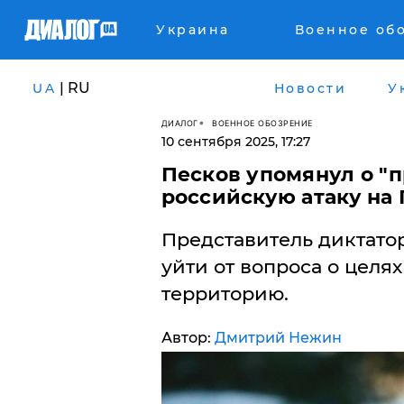
Украина
Военное об
| RU
UA
Новости
У
ДИАЛОГ
ВОЕННОЕ ОБОЗРЕНИЕ
10 сентября 2025, 17:27
Песков упомянул о "
российскую атаку на
Представитель диктато
уйти от вопроса о целя
территорию.
Автор:
Дмитрий Нежин