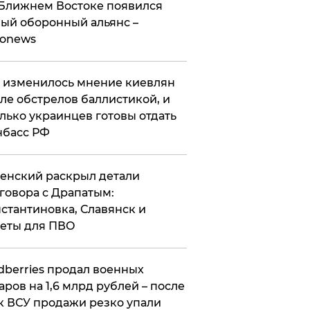
Ближнем Востоке появился
ый оборонный альянс –
ronews
 изменилось мнение киевлян
ле обстрелов баллистикой, и
лько украинцев готовы отдать
нбасс РФ
ленский раскрыл детали
говора с Драпатым:
стантиновка, Славянск и
еты для ПВО
ldberries продал военных
аров на 1,6 млрд рублей – после
к ВСУ продажи резко упали