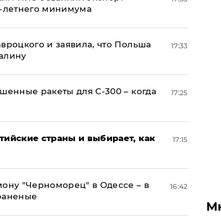
0-летнего минимума
авроцкого и заявила, что Польша
17:33
алину
шенные ракеты для С-300 – когда
17:25
тийские страны и выбирает, как
17:15
иону "Черноморец" в Одессе – в
16:42
раненые
М