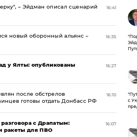
керку", – Эйдман описал сценарий
16:41
ся новый оборонный альянс –
​"По
16:35
Эйд
Пут
рад у Ялты: опубликованы
16:27
влян после обстрелов
"Пу
16:10
с У
аинцев готовы отдать Донбасс РФ
пре
 разговора с Драпатым:
16:07
и ракеты для ПВО