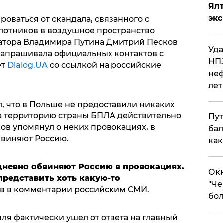
Ял
эк
оваться от скандала, связанного с
лотников в воздушное пространство
татора Владимира Путина Дмитрий Песков
Уда
 запрашивала официальных контактов с
НПЗ
ет
Dialog.UA
со ссылкой на российские
неф
лет
, что в Польше не предоставили никаких
на территорию страны БПЛА действительно
Пут
ов упомянул о неких провокациях, в
бал
бвиняют Россию.
как
дневно обвиняют Россию в провокациях.
Окк
представить хоть какую-то
"Че
ков в комментарии российским СМИ.
бол
ля фактически ушел от ответа на главный