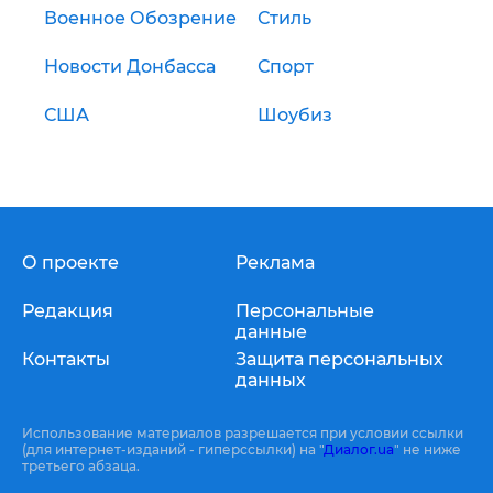
Военное Обозрение
Стиль
Новости Донбасса
Спорт
США
Шоубиз
О проекте
Реклама
Редакция
Персональные
данные
Контакты
Защита персональных
данных
Использование материалов разрешается при условии ссылки
(для интернет-изданий - гиперссылки) на "
Диалог.ua
" не ниже
третьего абзаца.