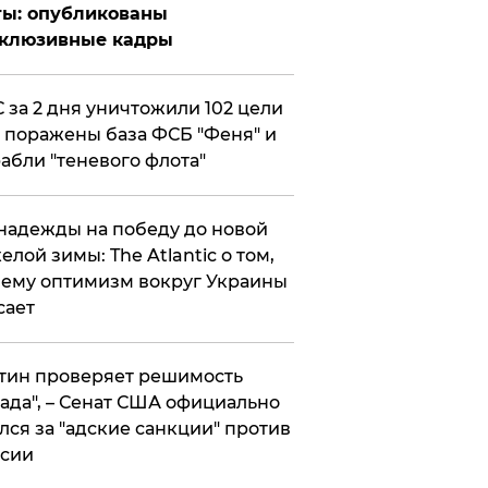
ты: опубликованы
склюзивные кадры
 за 2 дня уничтожили 102 цели
 поражены база ФСБ "Феня" и
абли "теневого флота"
надежды на победу до новой
елой зимы: The Atlantic о том,
ему оптимизм вокруг Украины
сает
тин проверяет решимость
ада", – Сенат США официально
лся за "адские санкции" против
сии