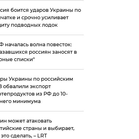
сия боится ударов Украины по
чатке и срочно усиливает
иту подводных лодок
РФ началась волна повесток:
азавшихся россиян заносят в
рные списки"
ры Украины по российским
 обвалили экспорт
тепродуктов из РФ до 10-
него минимума
ин может атаковать
тийские страны и выбирает,
 это сделать, – LRT