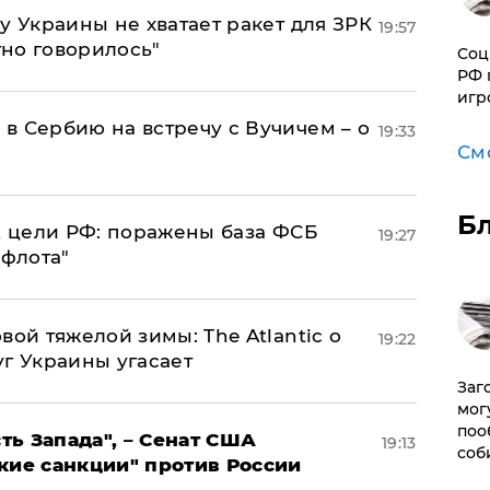
у Украины не хватает ракет для ЗРК
19:57
тно говорилось"
Соц
РФ 
игр
в Сербию на встречу с Вучичем – о
19:33
См
Б
2 цели РФ: поражены база ФСБ
19:27
 флота"
вой тяжелой зимы: The Atlantic о
19:22
г Украины угасает
Заг
мог
поо
ь Запада", – Сенат США
19:13
соб
кие санкции" против России