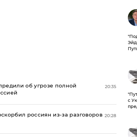
​"По
Эйд
Пут
предили об угрозе полной
20:35
оссией
"Пу
с У
пре
 оскорбил россиян из-за разговоров
20:28