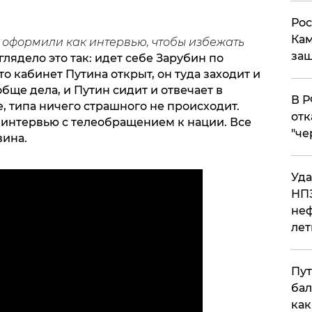
Рос
Кам
оформили как интервью, чтобы избежать
защ
глядело это так: идет себе Зарубин по
о кабинет Путина открыт, он туда заходит и
бще дела, и Путин сидит и отвечает в
​В 
 типа ничего страшного не происходит.
отк
интервью с телеобращением к нации. Все
"че
вина.
Уда
НПЗ
неф
лет
Пут
бал
как