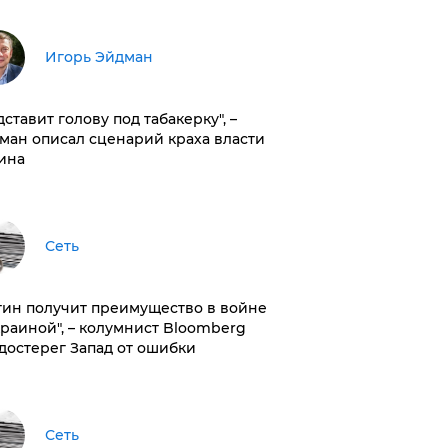
Игорь Эйдман
дставит голову под табакерку", –
ман описал сценарий краха власти
ина
Сеть
тин получит преимущество в войне
краиной", – колумнист Bloomberg
достерег Запад от ошибки
Сеть