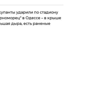
упанты ударили по стадиону
рноморец" в Одессе – в крыше
ьшая дыра, есть раненые