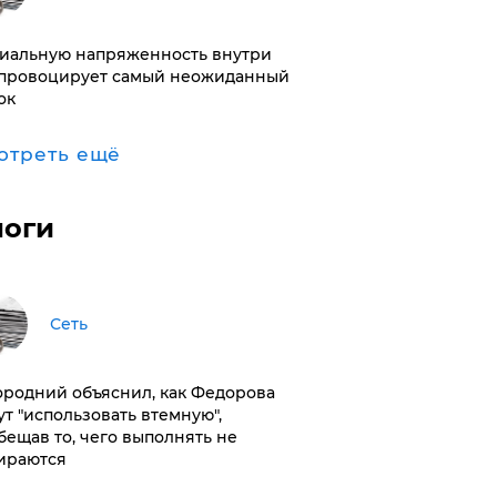
иальную напряженность внутри
провоцирует самый неожиданный
ок
отреть ещё
логи
Сеть
ородний объяснил, как Федорова
ут "использовать втемную",
бещав то, чего выполнять не
ираются