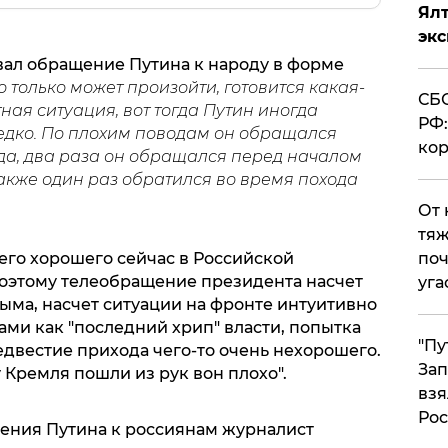
Ял
эк
ал обращение Путина к народу в форме
то только может произойти, готовится какая-
СБС
ная ситуация, вот тогда Путин иногда
РФ:
редко. По плохим поводам он обращался
кор
а, два раза он обращался перед началом
акже один раз обратился во время похода
От 
тяж
чего хорошего сейчас в Российской
поч
оэтому телеобращение президента насчет
уга
ыма, насчет ситуации на фронте интуитивно
ми как "последний хрип" власти, попытка
"Пу
едвестие прихода чего-то очень нехорошего.
Зап
у Кремля пошли из рук вон плохо".
взя
Рос
ения Путина к россиянам журналист