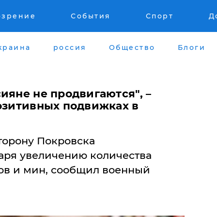
озрение
События
Спорт
Д
краина
россия
Общество
Блоги
ияне не продвигаются", –
позитивных подвижках в
торону Покровска
аря увеличению количества
ов и мин, сообщил военный