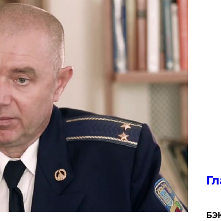
Гл
​БЭ