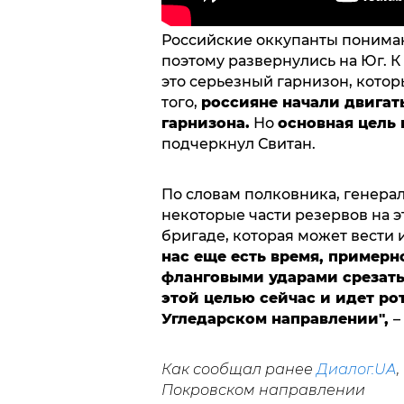
Российские оккупанты понимают
поэтому развернулись на Юг. К
это серьезный гарнизон, кото
того,
россияне начали двигат
гарнизона.
Но
основная цель 
подчеркнул Свитан.
По словам полковника, генера
некоторые части резервов на э
бригаде, которая может вести 
нас еще есть время, примерн
фланговыми ударами срезать
этой целью сейчас и идет ро
Угледарском направлении",
–
Как сообщал ранее
Диалог.UA
Покровском направлении