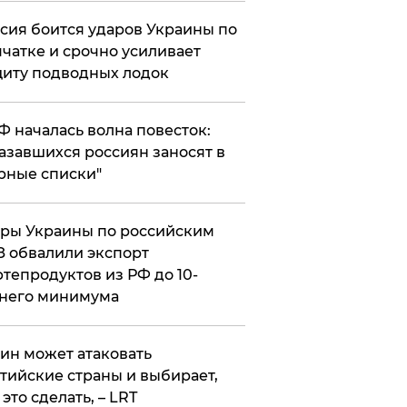
сия боится ударов Украины по
чатке и срочно усиливает
иту подводных лодок
РФ началась волна повесток:
азавшихся россиян заносят в
рные списки"
ры Украины по российским
 обвалили экспорт
тепродуктов из РФ до 10-
него минимума
ин может атаковать
тийские страны и выбирает,
 это сделать, – LRT