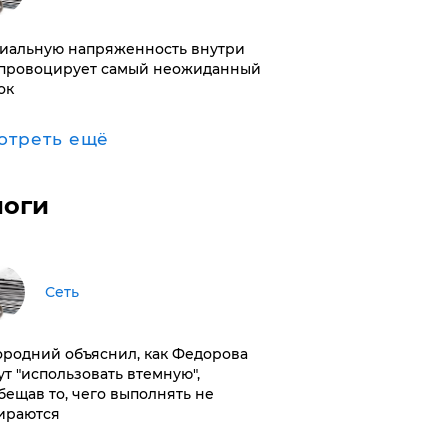
иальную напряженность внутри
провоцирует самый неожиданный
ок
отреть ещё
логи
Сеть
ородний объяснил, как Федорова
ут "использовать втемную",
бещав то, чего выполнять не
ираются