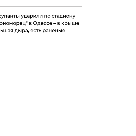
упанты ударили по стадиону
рноморец" в Одессе – в крыше
ьшая дыра, есть раненые