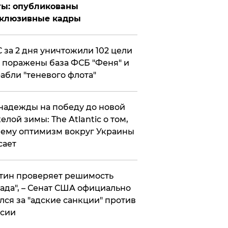
ты: опубликованы
склюзивные кадры
 за 2 дня уничтожили 102 цели
 поражены база ФСБ "Феня" и
абли "теневого флота"
надежды на победу до новой
елой зимы: The Atlantic о том,
ему оптимизм вокруг Украины
сает
тин проверяет решимость
ада", – Сенат США официально
лся за "адские санкции" против
сии