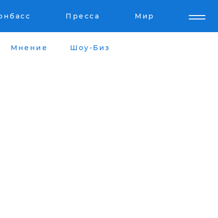
онбасс
Пресса
Мир
Мнение
Шоу-Биз