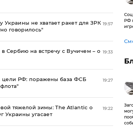
Соц
РФ 
у Украины не хватает ракет для ЗРК
19:57
игр
тно говорилось"
См
в Сербию на встречу с Вучичем – о
19:33
Б
2 цели РФ: поражены база ФСБ
19:27
 флота"
Заг
вой тяжелой зимы: The Atlantic о
19:22
мог
г Украины угасает
поо
соб