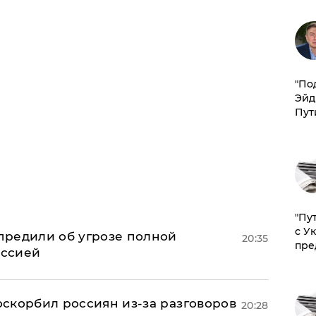
​"По
Эйд
Пут
"Пу
с У
предили об угрозе полной
20:35
пре
оссией
 оскорбил россиян из-за разговоров
20:28