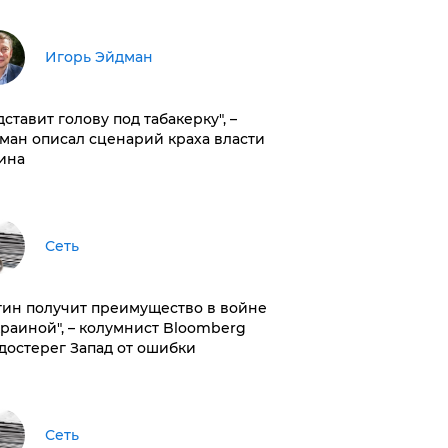
Игорь Эйдман
дставит голову под табакерку", –
ман описал сценарий краха власти
ина
Сеть
тин получит преимущество в войне
краиной", – колумнист Bloomberg
достерег Запад от ошибки
Сеть