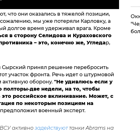
, что они оказались в тяжелой позиции,
Окк
 сожалению, мы уже потеряли Карловку, а
"Че
рый долгое время удерживал врага. Кроме
бол
ься в сторону Селидова и Кураховского
противника – это, конечно же, Угледа
р,
л Сырский принял решение перебросить
тот участок фронта. Речь идет о штурмовой
и активную оборону.
"Не удивлюсь если у
о полторы-две недели, на то, чтобы
 это российское вклинивание. Может, с
тация по некоторым позициям на
 предположил военный эксперт.
, ВСУ активно
задействуют
танки Abrams на