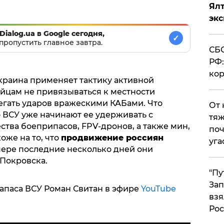
Ял
эк
Dialog.ua в Google сегодня,
✓
пропустить главное завтра.
СБС
РФ:
кор
раина применяет тактику активной
ойцам не привязываться к местности
бегать ударов вражескими КАБами. Что
От 
о ВСУ уже начинают ее удерживать с
тяж
тва боеприпасов, FPV-дронов, а также мин,
поч
оже на то, что
продвижение россиян
уга
мере последние несколько дней они
 Покровска.
"Пу
Зап
запаса ВСУ Роман Свитан в эфире
YouTube
взя
Рос