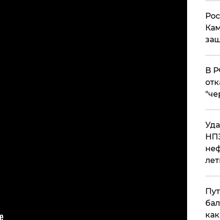
Рос
Кам
защ
​В 
отк
"че
Уда
НПЗ
неф
лет
Пут
бал
как