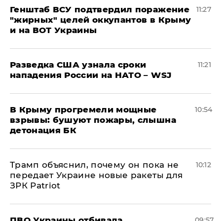
Генштаб ВСУ подтвердил поражение
11:27
"жирных" целей оккупантов в Крыму
и на ВОТ Украины
Разведка США узнала сроки
11:21
нападения России на НАТО – WSJ
В Крыму прогремели мощные
10:54
взрывы: бушуют пожары, слышна
детонация БК
Трамп объяснил, почему он пока не
10:12
передает Украине новые ракеты для
ЗРК Patriot
ПВО Украины отбивала
09:57