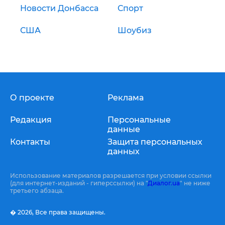
Новости Донбасса
Спорт
США
Шоубиз
О проекте
Реклама
Редакция
Персональные
данные
Контакты
Защита персональных
данных
Использование материалов разрешается при условии ссылки
(для интернет-изданий - гиперссылки) на "
Диалог.ua
" не ниже
третьего абзаца.
� 2026,
Все права защищены.