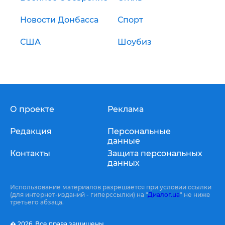
Новости Донбасса
Спорт
США
Шоубиз
О проекте
Реклама
Редакция
Персональные
данные
Контакты
Защита персональных
данных
Использование материалов разрешается при условии ссылки
(для интернет-изданий - гиперссылки) на "
Диалог.ua
" не ниже
третьего абзаца.
� 2026,
Все права защищены.