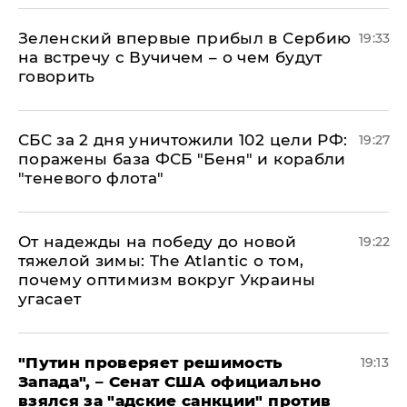
Зеленский впервые прибыл в Сербию
19:33
на встречу с Вучичем – о чем будут
говорить
СБС за 2 дня уничтожили 102 цели РФ:
19:27
поражены база ФСБ "Беня" и корабли
"теневого флота"
От надежды на победу до новой
19:22
тяжелой зимы: The Atlantic о том,
почему оптимизм вокруг Украины
угасает
"Путин проверяет решимость
19:13
Запада", – Сенат США официально
взялся за "адские санкции" против