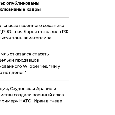
ты: опубликованы
склюзивные кадры
ул спасает военного союзника
Р: Южная Корея отправила РФ
тысяч тонн авиатоплива
мль отказался спасать
ельки продавцов
кованного Wildberries: "Ни у
о нет денег"
ция, Саудовская Аравия и
истан создали военный союз
примеру НАТО: Иран в гневе