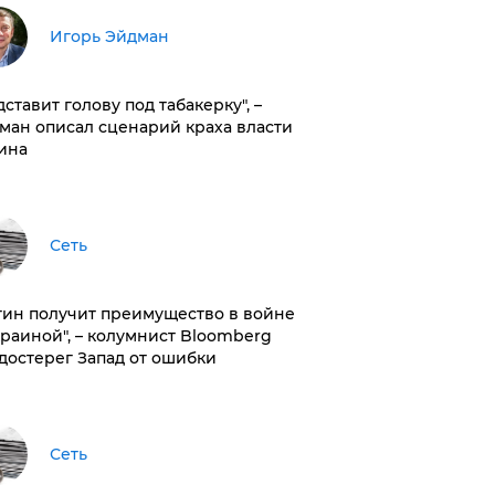
Игорь Эйдман
дставит голову под табакерку", –
ман описал сценарий краха власти
ина
Сеть
тин получит преимущество в войне
краиной", – колумнист Bloomberg
достерег Запад от ошибки
Сеть