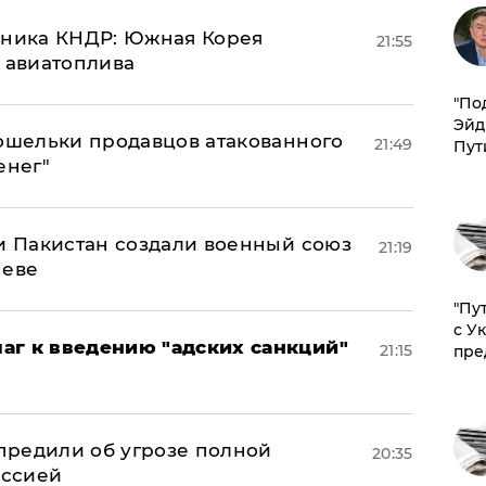
юзника КНДР: Южная Корея
21:55
н авиатоплива
​"По
Эйд
кошельки продавцов атакованного
21:49
Пут
енег"
 и Пакистан создали военный союз
21:19
неве
"Пу
с У
аг к введению "адских санкций"
21:15
пре
предили об угрозе полной
20:35
оссией