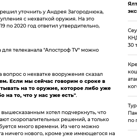
Ял
эк
 решил уточнить у Андрея Загороднюка,
упления с нехваткой оружия. На это
9 по 2020 год ответил утвердительно,
​Се
КНД
30 
для телеканала "Апостроф TV" можно
Кре
кош
а вопрос о нехватке вооружения сказал
ата
ем. Если мы сейчас говорим о сроке в
ког
тывать на то оружие, которое либо уже
 на то, что у нас уже есть"
.
Тур
вышесказанным хотел подчеркнуть, что
Пак
ют скоропалительных решений, а только
по 
буется много времени. Из чего можно
ета ничего нового, кроме уже имеющегося на