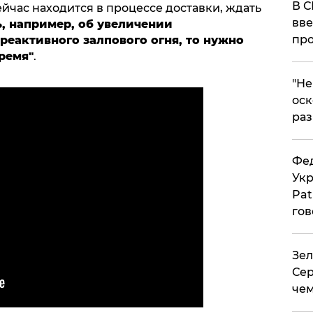
В С
ейчас находится в процессе доставки, ждать
вве
ь, например, об увеличении
про
реактивного залпового огня, то нужно
ремя"
.
​"Н
оск
раз
Фед
Укр
Pat
гов
Зел
Сер
чем