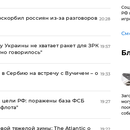
Соц
РФ 
 оскорбил россиян из-за разговоров
20:28
игр
См
у Украины не хватает ракет для ЗРК
19:57
Б
тно говорилось"
в Сербию на встречу с Вучичем – о
19:33
Заг
2 цели РФ: поражены база ФСБ
19:27
мог
 флота"
поо
соб
вой тяжелой зимы: The Atlantic о
19:22