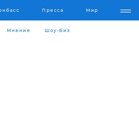
онбасс
Пресса
Мир
Мнение
Шоу-Биз