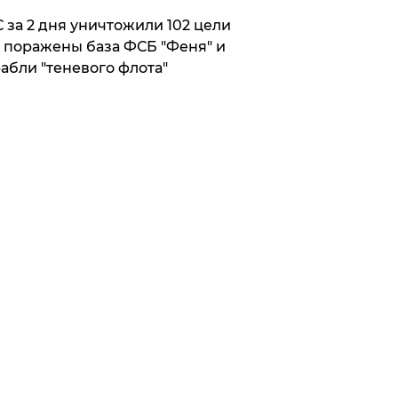
 за 2 дня уничтожили 102 цели
 поражены база ФСБ "Феня" и
абли "теневого флота"