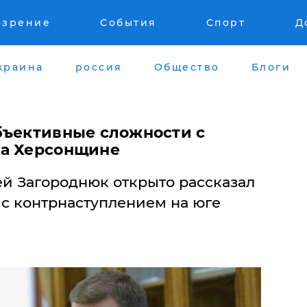
озрение
События
Спорт
Д
краина
россия
Общество
Блоги
бъективные сложности с
на Херсонщине
й Загороднюк открыто рассказал
 с контрнаступлением на юге