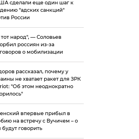
ША сделали еще один шаг к
дению "адских санкций"
тив России
е тот народ", — Соловьев
орбил россиян из-за
говоров о мобилизации
оров рассказал, почему у
аины не хватает ракет для ЗРК
riot: "Об этом неоднократно
орилось"
енский впервые прибыл в
бию на встречу с Вучичем – о
 будут говорить