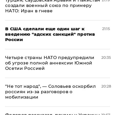
Турция, Саудовская Аравия и Пакистан
21:19
создали военный союз по примеру
НАТО: Иран в гневе
В США сделали еще один шаг к
21:15
введению "адских санкций" против
России
Четыре страны НАТО предупредили
20:35
об угрозе полной аннексии Южной
Осетии Россией
​"Не тот народ", — Соловьев оскорбил
20:28
россиян из-за разговоров о
мобилизации