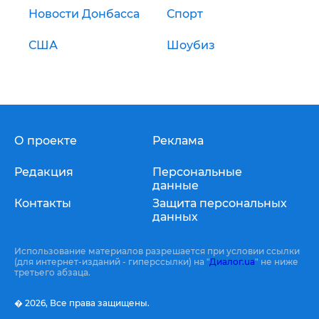
Новости Донбасса
Спорт
США
Шоубиз
О проекте
Реклама
Редакция
Персональные
данные
Контакты
Защита персональных
данных
Использование материалов разрешается при условии ссылки
(для интернет-изданий - гиперссылки) на "
Диалог.ua
" не ниже
третьего абзаца.
� 2026,
Все права защищены.