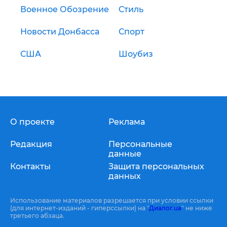
Военное Обозрение
Стиль
Новости Донбасса
Спорт
США
Шоубиз
О проекте
Реклама
Редакция
Персональные
данные
Контакты
Защита персональных
данных
Использование материалов разрешается при условии ссылки
(для интернет-изданий - гиперссылки) на "
Диалог.ua
" не ниже
третьего абзаца.