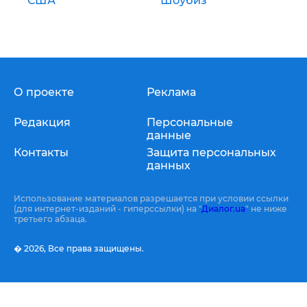
США
Шоубиз
О проекте
Реклама
Редакция
Персональные
данные
Контакты
Защита персональных
данных
Использование материалов разрешается при условии ссылки
(для интернет-изданий - гиперссылки) на "
Диалог.ua
" не ниже
третьего абзаца.
� 2026,
Все права защищены.