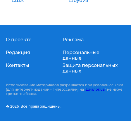
США
Шоубиз
О проекте
Реклама
Редакция
Персональные
данные
Контакты
Защита персональных
данных
Использование материалов разрешается при условии ссылки
(для интернет-изданий - гиперссылки) на "
Диалог.ua
" не ниже
третьего абзаца.
� 2026,
Все права защищены.