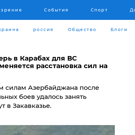
озрение
События
Спорт
Д
краина
россия
Общество
Блоги
ерь в Карабах для ВС
 меняется расстановка сил на
м силам Азербайджана после
ьных боев удалось занять
т в Закавказье.