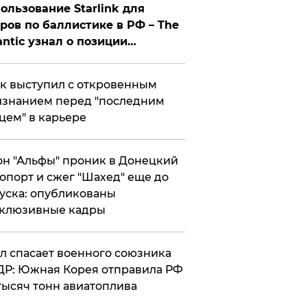
ользование Starlink для
ров по баллистике в РФ – The
antic узнал о позиции
знесмена
к выступил с откровенным
знанием перед "последним
цем" в карьере
н "Альфы" проник в Донецкий
опорт и сжег "Шахед" еще до
уска: опубликованы
склюзивные кадры
ул спасает военного союзника
Р: Южная Корея отправила РФ
тысяч тонн авиатоплива