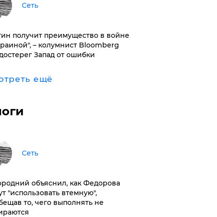
Сеть
тин получит преимущество в войне
краиной", – колумнист Bloomberg
достерег Запад от ошибки
отреть ещё
логи
Сеть
ородний объяснил, как Федорова
ут "использовать втемную",
бещав то, чего выполнять не
ираются