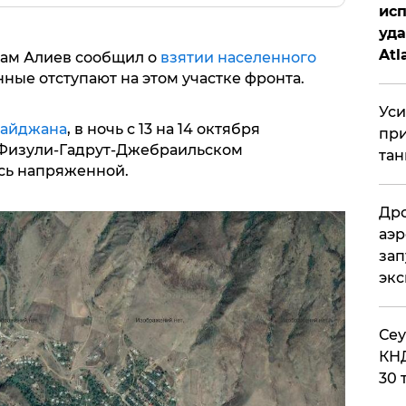
исп
уда
Atl
ам Алиев сообщил о
взятии населенного
би
ные отступают на этом участке фронта.
Уси
айджана
, в ночь с 13 на 14 октября
при
 Физули-Гадрут-Джебраильском
тан
сь напряженной.
Дро
аэр
зап
эк
​Се
КНД
30 