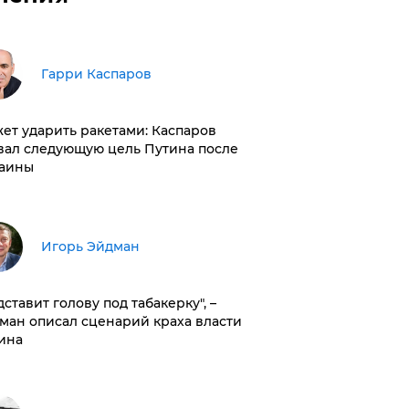
Гарри Каспаров
ет ударить ракетами: Каспаров
вал следующую цель Путина после
аины
Игорь Эйдман
дставит голову под табакерку", –
ман описал сценарий краха власти
ина