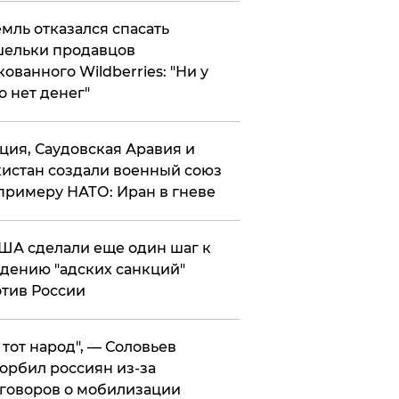
мль отказался спасать
ельки продавцов
кованного Wildberries: "Ни у
о нет денег"
ция, Саудовская Аравия и
истан создали военный союз
примеру НАТО: Иран в гневе
ША сделали еще один шаг к
дению "адских санкций"
тив России
е тот народ", — Соловьев
орбил россиян из-за
говоров о мобилизации