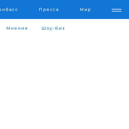
онбасс
Пресса
Мир
Мнение
Шоу-Биз