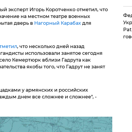
ый эксперт Игорь Коротченко отметил, что
Фед
начение на местном театре военных
Укр
рытая дверь в
Нагорный Карабах
для
Pat
гов
тметил
, что несколько дней назад
гандисты использовали занятое сегодня
ело Кемертюрк вблизи Гадрута как
тельства якобы того, что Гадрут не занят
ощадками у армянских и российских
аждым днем все сложнее и сложнее", -