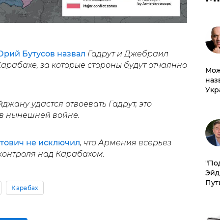
рий Бутусов назвал
Гадрут и Джебраил
рабахе, за которые стороны будут отчаянно
Мож
наз
Укр
джану удастся отвоевать Гадрут, это
в нынешней войне.
тович не исключил
, что Армения всерьез
контроля над Карабахом.
​"По
Эйд
Пут
Карабах