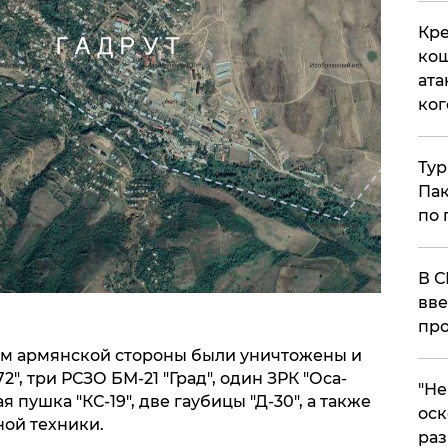
Кре
кош
ата
ког
Тур
Пак
по 
В С
вве
про
там армянской стороны были уничтожены и
2", три РСЗО БМ-21 "Град", один ЗРК "Оса-
​"Н
 пушка "КС-19", две гаубицы "Д-30", а также
оск
ой техники.
раз