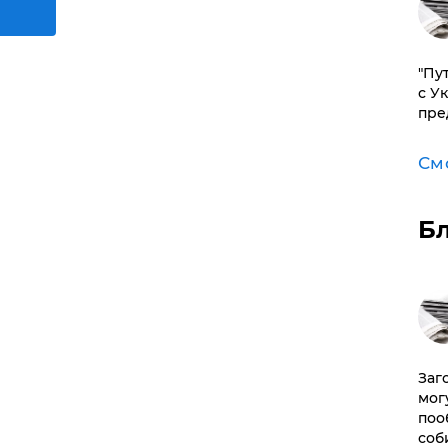
"Пу
с У
пре
См
Б
Заг
мог
поо
соб