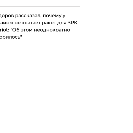
оров рассказал, почему у
аины не хватает ракет для ЗРК
riot: "Об этом неоднократно
орилось"