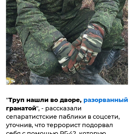
"
Труп нашли во дворе,
разорванный
гранатой
", - рассказали
сепаратистские паблики в соцсети,
уточнив, что террорист подорвал
себя с помощью РГ-42, которую