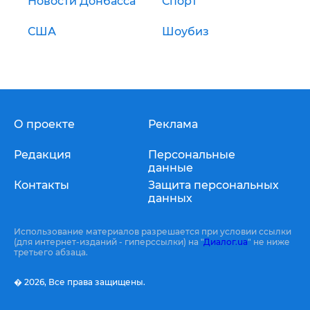
Новости Донбасса
Спорт
США
Шоубиз
О проекте
Реклама
Редакция
Персональные
данные
Контакты
Защита персональных
данных
Использование материалов разрешается при условии ссылки
(для интернет-изданий - гиперссылки) на "
Диалог.ua
" не ниже
третьего абзаца.
� 2026,
Все права защищены.