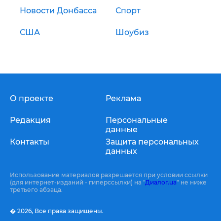
Новости Донбасса
Спорт
США
Шоубиз
О проекте
Реклама
Редакция
Персональные
данные
Контакты
Защита персональных
данных
Использование материалов разрешается при условии ссылки
(для интернет-изданий - гиперссылки) на "
Диалог.ua
" не ниже
третьего абзаца.
� 2026,
Все права защищены.