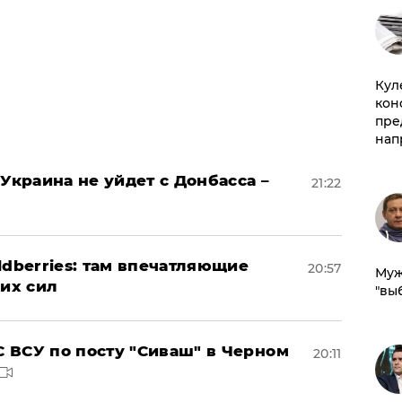
Куле
кон
пре
нап
Украина не уйдет с Донбасса –
21:22
ldberries: там впечатляющие
20:57
Муж
ких сил
"вы
 ВСУ по посту "Сиваш" в Черном
20:11