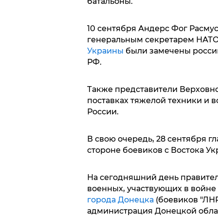
батальоны.
10 сентября Андерс Фог Расму
генеральным секретарем НАТО,
Украины
были замечены росси
РФ.
Также представители Верховно
поставках тяжелой техники и 
России.
В свою очередь, 28 сентября г
стороне боевиков с Востока У
На сегодняшний день правител
военных, участвующих в войне
города Донецка
(боевиков "ЛНР
администрация Донецкой обла