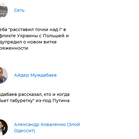
Сеть
ба "расставил точки над і" в
фликте Украины с Польшей и
дупредил о новом витке
ряженности
Айдер Муждабаев
дабаев рассказал, кто и когда
бьет табуретку" из-под Путина
Александр Коваленко (Злой
Одессит)