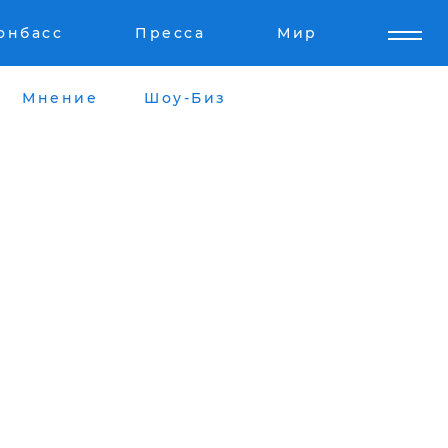
онбасс
Пресса
Мир
Мнение
Шоу-Биз