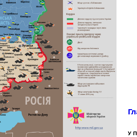
Гл
У П