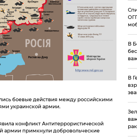
Спи
ОГП
моб
В Б
бес
важ
В Г
взр
эва
чались боевые действия между российскими
ями украинской армии.
Зел
важ
ъявила конфликт Антитеррористической
рак
кой армии примкнули добровольческие