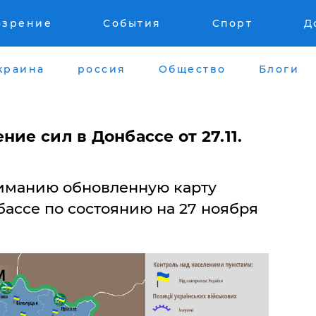
озрение
События
Спорт
Д
краина
россия
Общество
Блоги
ие сил в Донбассе от 27.11.
иманию обновленную карту
ассе по состоянию на 27 ноября