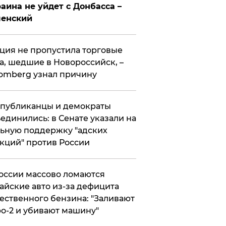
аина не уйдет с Донбасса –
ленский
ция не пропустила торговые
а, шедшие в Новороссийск, –
omberg узнал причину
публиканцы и демократы
единились: в Сенате указали на
ьную поддержку "адских
кций" против России
оссии массово ломаются
айские авто из-за дефицита
ественного бензина: "Заливают
о-2 и убивают машину"