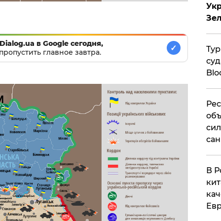
Укр
Зе
Dialog.ua в Google сегодня,
✓
Тур
пропустить главное завтра.
суд
Blo
Рес
объ
сил
сан
В Р
кит
кач
Евр