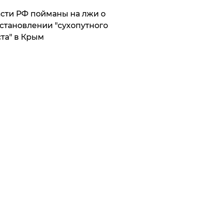
сти РФ пойманы на лжи о
становлении "сухопутного
та" в Крым