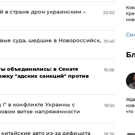
Ков
й в стране дрон украинским –
20:02
Кре
нов
См
овые суда, шедшие в Новороссийск,
19:40
Б
ы объединились: в Сенате
19:06
ржку "адских санкций" против
Жда
 і" в конфликте Украины с
18:55
нов
новом витке напряженности
что
китайские авто из-за дефицита
18:36