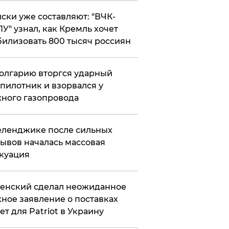
ски уже составляют: "ВЧК-
У" узнал, как Кремль хочет
илизовать 800 тысяч россиян
олгарию вторгся ударный
пилотник и взорвался у
ного газопровода
еленджике после сильных
ывов началась массовая
куация
енский сделал неожиданное
ное заявление о поставках
ет для Patriot в Украину