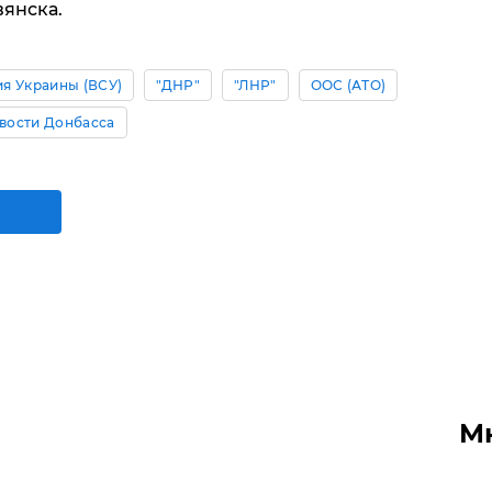
вянска.
я Украины (ВСУ)
"ДНР"
"ЛНР"
ООС (АТО)
вости Донбасса
М