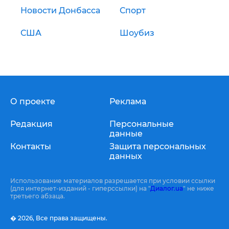
Новости Донбасса
Спорт
США
Шоубиз
О проекте
Реклама
Редакция
Персональные
данные
Контакты
Защита персональных
данных
Использование материалов разрешается при условии ссылки
(для интернет-изданий - гиперссылки) на "
Диалог.ua
" не ниже
третьего абзаца.
� 2026,
Все права защищены.