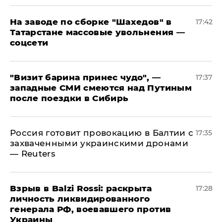
На заводе по сборке "Шахедов" в
17:42
Татарстане массовые увольнения —
соцсети
"Визит барина принес чудо", —
17:37
западные СМИ смеются над Путиным
после поездки в Сибирь
​Россия готовит провокацию в Балтии с
17:35
захваченными украинскими дронами
— Reuters
​Взрыв в Balzi Rossi: раскрыта
17:28
личность ликвидированного
генерала РФ, воевавшего против
Украины