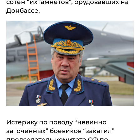
сотен “ихтамнетов”, орудовавших на
Донбассе.
Истерику по поводу “невинно
заточенных” боевиков “закатил”
председатель комитета СФ по